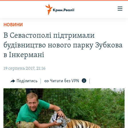
Доступність
посилання
Перейти
НОВИНИ
до
НОВИНИ
В Севастополі підтримали
основного
ВОДА.КРИМ
матеріалу
будівництво нового парку Зубкова
ВІДЕО ТА ФОТО
Перейти
в Інкермані
до
ПОЛІТИКА
основної
19 серпень 2017, 21:16
БЛОГИ
навігації
Перейти
Поділитись
Читати без VPN
ПОГЛЯД
до
ІНТЕРВ'Ю
пошуку
ВСЕ ЗА ДЕНЬ
СПЕЦПРОЕКТИ
ЯК ОБІЙТИ БЛОКУВАННЯ
ДЕПОРТАЦІЯ