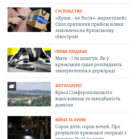
СУСПІЛЬСТВО
«Крим – не Росія»: маркетплейс
Ozon припинив прийом нових
замовлень на Кримському
півострові
ПРАВА ЛЮДИНИ
Мить – і ти шпигун. Як у
кримських судах розглядають
звинувачення в держзраді
ФОТОГАЛЕРЕЇ
Краса Сімферопольського
водосховища та занедбаність
довкола
ВІЙНА ТА КРИМ
Сорок днів, сорок ночей. Про
результати кримської операції з