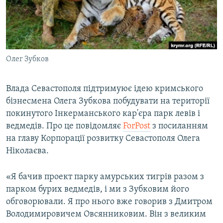
ВІДЕОУРОКИ «ELIFBE»
Русский
СВІДЧЕННЯ ОКУПАЦІЇ
Qırımtatar
УКРАЇНСЬКА ПРОБЛЕМА КРИМУ
Олег Зубков
ДОЛУЧАЙСЯ!
ІНФОГРАФІКА
Влада Севастополя підтримуює ідею кримського
бізнесмена Олега Зубкова побудувати на території
Усі сайти RFE/RL
покинутого Інкерманського кар'єра парк левів і
ведмедів. Про це повідомляє
ForPost
з посиланням
на главу Корпорації розвитку Севастополя Олега
Ніколаєва.
«Я бачив проект парку амурських тигрів разом з
парком бурих ведмедів, і ми з Зубковим його
обговорювали. Я про нього вже говорив з Дмитром
Володимировичем Овсянниковим. Він з великим