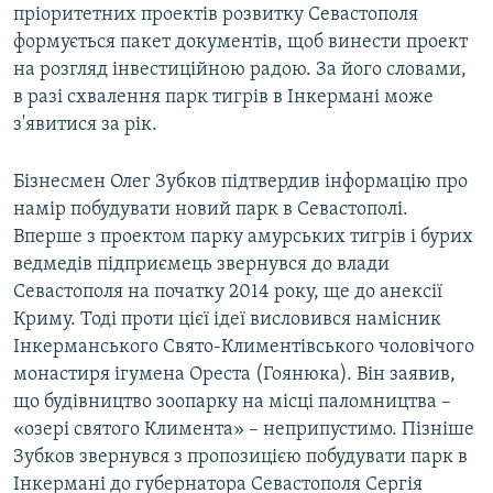
пріоритетних проектів розвитку Севастополя
формується пакет документів, щоб винести проект
на розгляд інвестиційною радою. За його словами,
в разі схвалення парк тигрів в Інкермані може
з'явитися за рік.
Бізнесмен Олег Зубков підтвердив інформацію про
намір побудувати новий парк в Севастополі.
Вперше з проектом парку амурських тигрів і бурих
ведмедів підприємець звернувся до влади
Севастополя на початку 2014 року, ще до анексії
Криму. Тоді проти цієї ідеї висловився намісник
Інкерманського Свято-Климентівського чоловічого
монастиря ігумена Ореста (Гоянюка). Він заявив,
що будівництво зоопарку на місці паломництва –
«озері святого Климента» – неприпустимо. Пізніше
Зубков звернувся з пропозицією побудувати парк в
Інкермані до губернатора Севастополя Сергія