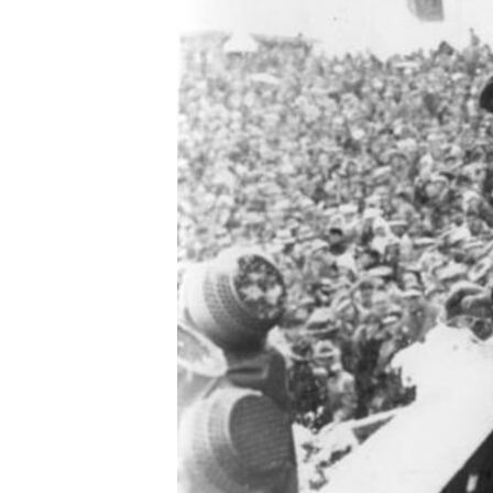
ВІДЕОУРОКИ «ELIFBE»
СВІДЧЕННЯ ОКУПАЦІЇ
УКРАЇНСЬКА ПРОБЛЕМА КРИМУ
ІНФОГРАФІКА