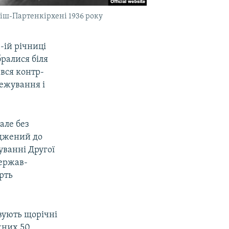
рміш-Партенкірхені 1936 року
-ій річниці
бралися біля
вся контр-
межування і
але без
уджений до
уванні Другої
держав-
рть
вують щорічні
жних 50