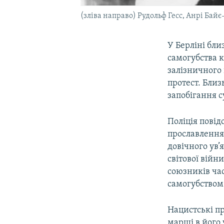
(зліва направо) Рудольф Гесс, Анрі Бай
У Берліні бли
самогубства к
залізничного 
протест. Близ
запобігання 
Поліція пові
прославлення 
довічного ув’
світової війн
союзників час
самогубством
Нацистські п
марші в його