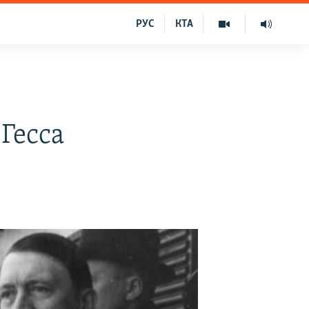
РУС
КТА
 Гесса