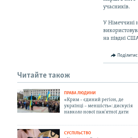
учасників.
У Німеччині н
використовув
на півдні СШ
Поділитис
Читайте також
ПРАВА ЛЮДИНИ
«Крим – єдиний регіон, де
українці – меншість»: дискусія
навколо нової пам'ятної дати
СУСПІЛЬСТВО