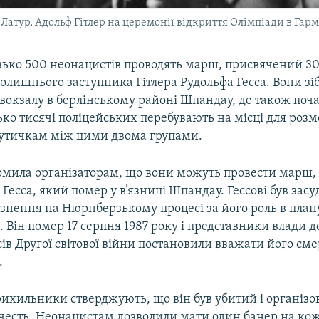
є-Латур, Адольф Гітлер на церемонії відкриття Олімпіади в Га
зько 500 неонацистів проводять марш, присвячений 30
олишнього заступника Гітлера Рудольфа Гесса. Вони зі
вокзалу в берлінському районі Шпандау, де також поча
ько тисячі поліцейських перебувають на місці для роз
сутичкам між цими двома групами.
домила організаторам, що вони можуть провести марш, 
Гесса, який помер у в’язниці Шпандау. Гессові був зас
язнення на Нюрнберзькому процесі за його роль в план
и. Він помер 17 серпня 1987 року і представники влади 
ів Другої світової війни постановили вважати його сме
.
рихильники стверджують, що він був убитий і організо
 честь. Неонацистам дозволили мати один банер на ко