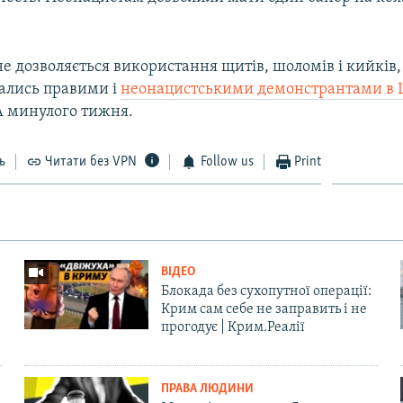
е дозволяється використання щитів, шоломів і кийків,
ались правими і
неонацистськими демонстрантами в Ш
А минулого тижня.
ь
Читати без VPN
Follow us
Print
ВІДЕО
Блокада без сухопутної операції:
Крим сам себе не заправить і не
прогодує | Крим.Реалії
ПРАВА ЛЮДИНИ