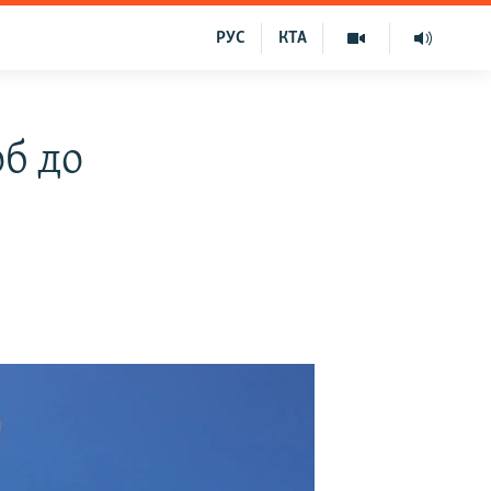
РУС
КТА
б до