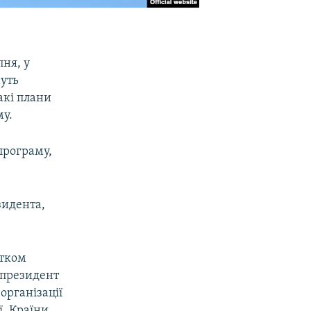
пня, у
нуть
акі плани
му.
програму,
зидента,
атком
у президент
організації
ї. Країни