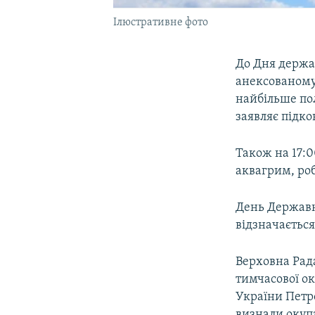
Ілюстративне фото
До Дня держав
анексованому
найбільше пол
заявляє підко
Також на 17:
аквагрим, ро
День Державн
відзначається
Верховна Рада
тимчасової ок
України Петр
визнали окупа