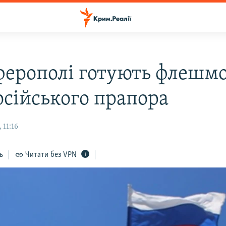
ферополі готують флешмо
осійського прапора
 11:16
ь
Читати без VPN