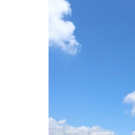
ВІДЕОУРОКИ «ELIFBE»
СВІДЧЕННЯ ОКУПАЦІЇ
УКРАЇНСЬКА ПРОБЛЕМА КРИМУ
ІНФОГРАФІКА