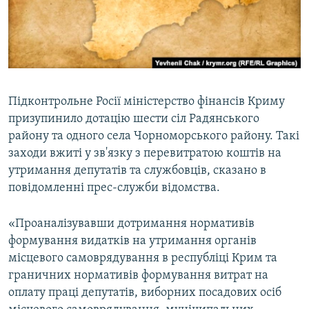
ВІДЕОУРОКИ «ELIFBE»
Русский
СВІДЧЕННЯ ОКУПАЦІЇ
Qırımtatar
УКРАЇНСЬКА ПРОБЛЕМА КРИМУ
ДОЛУЧАЙСЯ!
ІНФОГРАФІКА
Підконтрольне Росії міністерство фінансів Криму
призупинило дотацію шести сіл Радянського
району та одного села Чорноморського району. Такі
Усі сайти RFE/RL
заходи вжиті у зв'язку з перевитратою коштів на
утримання депутатів та службовців, сказано в
повідомленні прес-служби відомства.
«Проаналізувавши дотримання нормативів
формування видатків на утримання органів
місцевого самоврядування в республіці Крим та
граничних нормативів формування витрат на
оплату праці депутатів, виборних посадових осіб