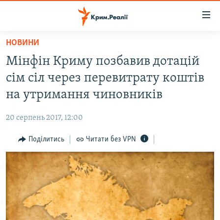
Доступність
посилання
Перейти
НОВИНИ
до
НОВИНИ
Мінфін Криму позбавив дотацій
основного
ВОДА.КРИМ
матеріалу
сім сіл через перевитрату коштів
ВІДЕО ТА ФОТО
Перейти
на утримання чиновників
до
ПОЛІТИКА
основної
20 серпень 2017, 12:00
БЛОГИ
навігації
Перейти
Поділитись
Читати без VPN
ПОГЛЯД
до
ІНТЕРВ'Ю
пошуку
ВСЕ ЗА ДЕНЬ
СПЕЦПРОЕКТИ
ЯК ОБІЙТИ БЛОКУВАННЯ
ДЕПОРТАЦІЯ