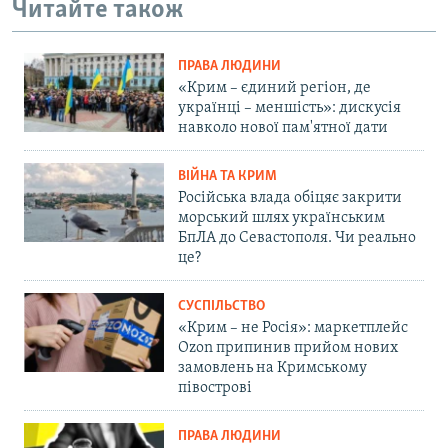
Читайте також
ПРАВА ЛЮДИНИ
«Крим – єдиний регіон, де
українці – меншість»: дискусія
навколо нової пам'ятної дати
ВІЙНА ТА КРИМ
Російська влада обіцяє закрити
морський шлях українським
БпЛА до Севастополя. Чи реально
це?
СУСПІЛЬСТВО
«Крим – не Росія»: маркетплейс
Ozon припинив прийом нових
замовлень на Кримському
півострові
ПРАВА ЛЮДИНИ