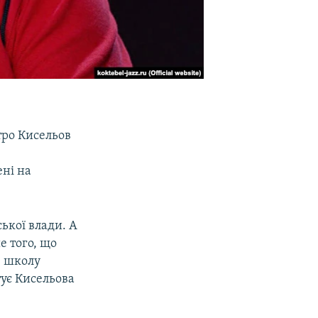
тро Кисельов
ю
ені на
ької влади. А
е того, що
ю школу
тує Кисельова