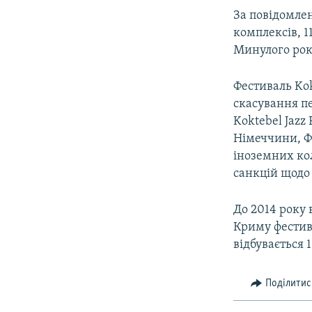
За повідомлен
комплексів, 1
Минулого рок
Фестиваль Kok
скасування пе
Koktebel Jazz
Німеччини, Фр
іноземних кол
санкцій щодо
До 2014 року 
Криму фестив
відбувається 1
Поділитис