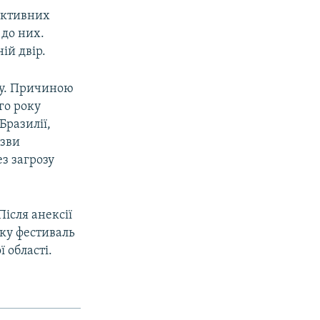
рактивних
 до них.
ій двір.
иму. Причиною
го року
Бразилії,
азви
з загрозу
Після анексії
ку фестиваль
ї області.