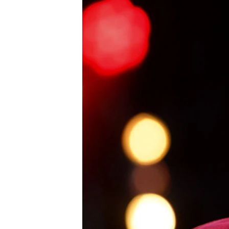
ВІДЕОУРОКИ «ELIFBE»
СВІДЧЕННЯ ОКУПАЦІЇ
УКРАЇНСЬКА ПРОБЛЕМА КРИМУ
ІНФОГРАФІКА