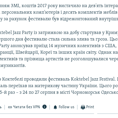
ням ЗМІ, коштів 2017 року вистачило на дев'ять інте
1 персональних комп'ютерів і десять комплектів меблів
у за рахунок фестивалю був відремонтований внутрішн
tebel Jazz Party із затримкою на добу стартував у Кр
ршого дня фестивалю стала сильна злива та гроза. Цьо
 Party анонсував приїзд 14 музичних колективів з США, 
анції, Швейцарії, Кореї та інших країн світу. Однак н
ективів та прізвища артистів не розголошувалися чере
 музикантів.
в Коктебелі проводили фестиваль Koktebel Jazz Festival. 
аль переїхав на материкову частину України. Цього ро
5-й раз – з 24 по 27 серпня в місті Чорноморськ Одесько
ь
Читати без VPN
Follow us
Print