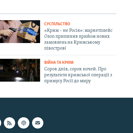
СУСПІЛЬСТВО
«Крим – не Росія»: маркетплейс
Ozon припинив прийом нових
замовлень на Кримському
півострові
ВІЙНА ТА КРИМ
Сорок днів, сорок ночей. Про
результати кримської операції з
примусу Росії до миру