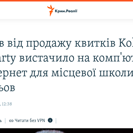
в від продажу квитків Ko
arty вистачило на комп'
ернет для місцевої школи
ьов
 12:38
ь
Читати без VPN