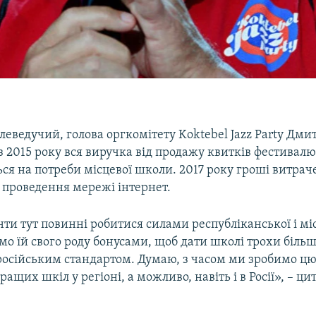
леведучий, голова оргкомітету Koktebel Jazz Party Дми
з 2015 року вся виручка від продажу квитків фестивал
ся на потреби місцевої школи. 2017 року гроші витрач
 проведення мережі інтернет.
ти тут повинні робитися силами республіканської і міс
 їй свого роду бонусами, щоб дати школі трохи більш
російським стандартом. Думаю, з часом ми зробимо ц
ращих шкіл у регіоні, а можливо, навіть і в Росії», – ци