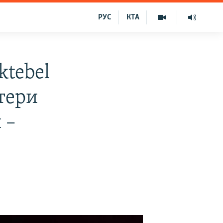
РУС
КТА
ktebel
ютери
 –