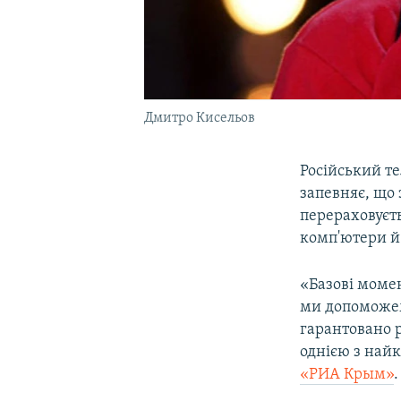
Дмитро Кисельов
Російський те
запевняє, що 
перераховуєть
комп'ютери й
«Базові момен
ми допоможемо
гарантовано 
однією з найк
«РИА Крым»
.