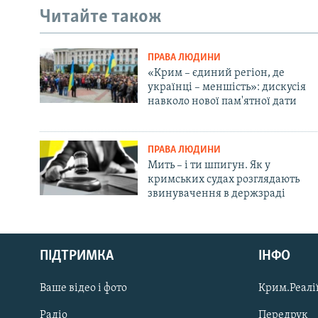
Читайте також
ПРАВА ЛЮДИНИ
«Крим – єдиний регіон, де
українці – меншість»: дискусія
навколо нової пам'ятної дати
ПРАВА ЛЮДИНИ
Мить – і ти шпигун. Як у
кримських судах розглядають
звинувачення в держзраді
Русский
ПІДТРИМКА
ІНФО
Qırımtatar
Ваше відео і фото
Крим.Реалії
ДОЛУЧАЙСЯ!
Радіо
Передрук