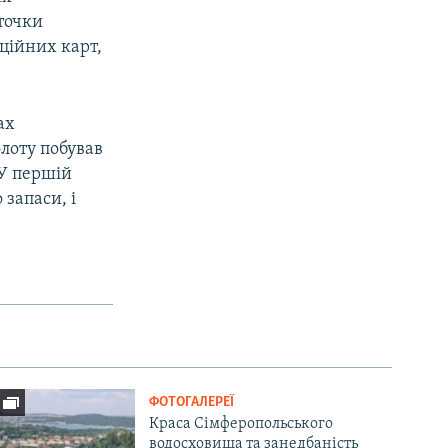
точки
ційних карт,
ах
лоту побував
 У першій
 запаси, і
ФОТОГАЛЕРЕЇ
Краса Сімферопольського
водосховища та занедбаність