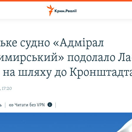
ське судно «Адмірал
имирський» подолало Ла
на шляху до Кронштадт
 17:20
ь
Читати без VPN