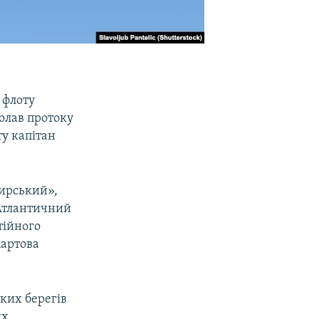
 флоту
олав протоку
у капітан
мирський»,
 Атлантичний
тійного
Мартова
ких берегів
их