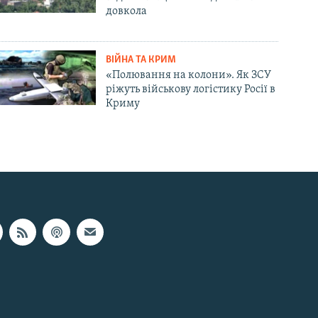
довкола
ВІЙНА ТА КРИМ
«Полювання на колони». Як ЗСУ
ріжуть військову логістику Росії в
Криму