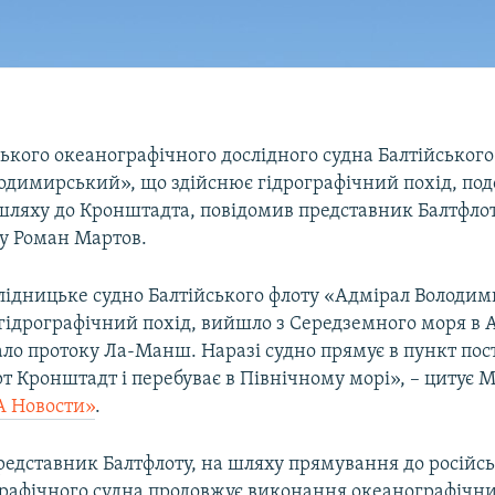
ького океанографічного дослідного судна Балтійського
одимирський», що здійснює гідрографічний похід, под
ляху до Кронштадта, повідомив представник Балтфлот
у Роман Мартов.
лідницьке судно Балтійського флоту «Адмірал Володи
 гідрографічний похід, вийшло з Середземного моря в
ало протоку Ла-Манш. Наразі судно прямує в пункт пос
т Кронштадт і перебуває в Північному морі», – цитує 
 Новости»
.
редставник Балтфлоту, на шляху прямування до російсь
графічного судна продовжує виконання океанографічн