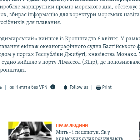
виробляє маршрутний промір морського дна, обстежує 
нок, збирає інформацію для коректури морських навіга
посібників для плавання.
одимирський» вийшов із Кронштадта 6 квітня. У рамк
лавання екіпаж океанографічного судна Балтійського ф
одом у портах Республіки Джибуті, князівства Монако.
 судно вийшло з порту Лімассол (Кіпр), де поповнювало
Кронштадт.
ь
Читати без VPN
Follow us
Print
ПРАВА ЛЮДИНИ
Мить – і ти шпигун. Як у
кримських судах розглядають