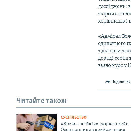
досліджень: 
якірних стоя
керівництв і 
«Адмірал Вол
одиночного п
з діловим зах
декаді серпня
взяло курс у 
Поділитис
Читайте також
СУСПІЛЬСТВО
«Крим – не Росія»: маркетплейс
Ozon припинив прийом нових