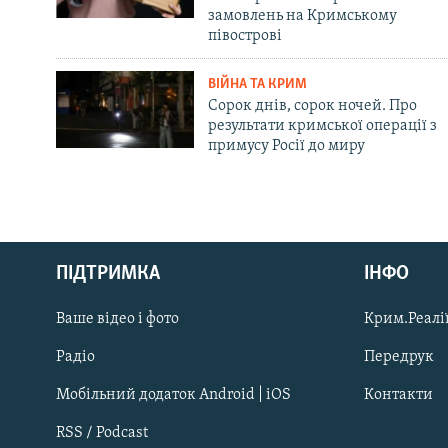
замовлень на Кримському
півострові
ВІЙНА ТА КРИМ
Сорок днів, сорок ночей. Про
результати кримської операції з
примусу Росії до миру
Русский
ПІДТРИМКА
ІНФО
Qırımtatar
Ваше відео і фото
Крим.Реалії
ДОЛУЧАЙСЯ!
Радіо
Передрук
Мобільний додаток Android | iOS
Контакти
RSS / Podcast