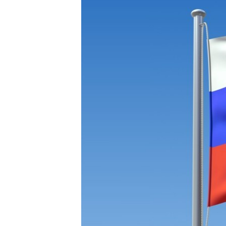
ВІДЕОУРОКИ «ELIFBE»
СВІДЧЕННЯ ОКУПАЦІЇ
УКРАЇНСЬКА ПРОБЛЕМА КРИМУ
ІНФОГРАФІКА