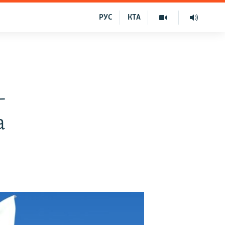
РУС
КТА
-
а