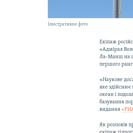
Ілюстративне фото
Екіпаж російс
«Адмірал Вол
Ла-Манш на ш
першого ранг
«Наукове дос
яке здійснює
океан і подол
базування пор
видання
«РИА
Як розповів п
екіпаж гідро