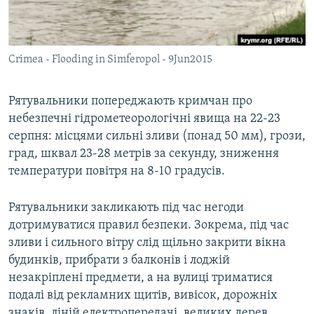
ВІДЕОУРОКИ «ELIFBE»
Русский
СВІДЧЕННЯ ОКУПАЦІЇ
Qırımtatar
Crimea - Flooding in Simferopol - 9Jun2015
УКРАЇНСЬКА ПРОБЛЕМА КРИМУ
ДОЛУЧАЙСЯ!
ІНФОГРАФІКА
Рятувальники попереджають кримчан про
небезпечні гідрометеорологічні явища на 22-23
серпня: місцями сильні зливи (понад 50 мм), грози,
Усі сайти RFE/RL
град, шквал 23-28 метрів за секунду, зниження
температури повітря на 8-10 градусів.
Рятувальники закликають під час негоди
дотримуватися правил безпеки. Зокрема, під час
зливи і сильного вітру слід щільно закрити вікна
будинків, прибрати з балконів і лоджій
незакріплені предмети, а на вулиці триматися
подалі від рекламних щитів, вивісок, дорожніх
знаків, ліній електропередачі, великих дерев.