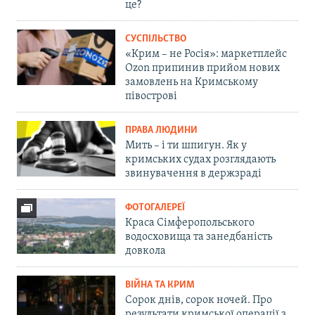
це?
СУСПІЛЬСТВО
«Крим – не Росія»: маркетплейс
Ozon припинив прийом нових
замовлень на Кримському
півострові
ПРАВА ЛЮДИНИ
Мить – і ти шпигун. Як у
кримських судах розглядають
звинувачення в держзраді
ФОТОГАЛЕРЕЇ
Краса Сімферопольського
водосховища та занедбаність
довкола
ВІЙНА ТА КРИМ
Сорок днів, сорок ночей. Про
результати кримської операції з