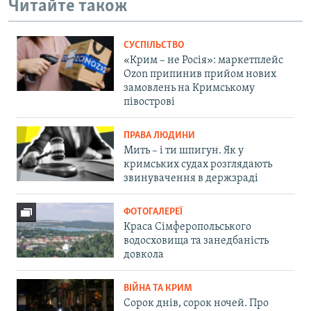
Читайте також
СУСПІЛЬСТВО
«Крим – не Росія»: маркетплейс
Ozon припинив прийом нових
замовлень на Кримському
півострові
ПРАВА ЛЮДИНИ
Мить – і ти шпигун. Як у
кримських судах розглядають
звинувачення в держзраді
ФОТОГАЛЕРЕЇ
Краса Сімферопольського
водосховища та занедбаність
довкола
ВІЙНА ТА КРИМ
Сорок днів, сорок ночей. Про