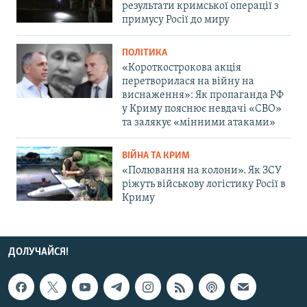
результати кримської операції з
примусу Росії до миру
ПОЛІТИКА
«Короткострокова акція
перетворилася на війну на
виснаження»: Як пропаганда РФ
у Криму пояснює невдачі «СВО»
та залякує «мінними атаками»
ВІЙНА ТА КРИМ
«Полювання на колони». Як ЗСУ
ріжуть військову логістику Росії в
Криму
ДОЛУЧАЙСЯ!