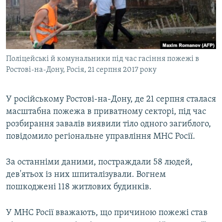
ВІДЕОУРОКИ «ELIFBE»
Русский
СВІДЧЕННЯ ОКУПАЦІЇ
Qırımtatar
УКРАЇНСЬКА ПРОБЛЕМА КРИМУ
Поліцейські й комунальники під час гасіння пожежі в
ДОЛУЧАЙСЯ!
ІНФОГРАФІКА
Ростові-на-Дону, Росія, 21 серпня 2017 року
У російському Ростові-на-Дону, де 21 серпня сталася
Усі сайти RFE/RL
масштабна пожежа в приватному секторі, під час
розбирання завалів виявили тіло одного загиблого,
повідомило регіональне управління МНС Росії.
За останніми даними, постраждали 58 людей,
дев'ятьох із них шпиталізували. Вогнем
пошкоджені 118 житлових будинків.
У МНС Росії вважають, що причиною пожежі став