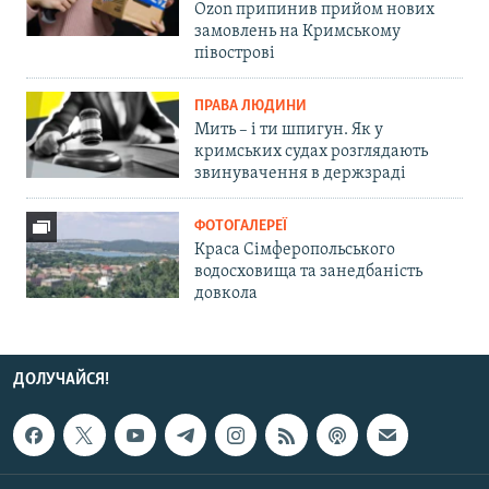
Ozon припинив прийом нових
замовлень на Кримському
півострові
ПРАВА ЛЮДИНИ
Мить – і ти шпигун. Як у
кримських судах розглядають
звинувачення в держзраді
ФОТОГАЛЕРЕЇ
Краса Сімферопольського
водосховища та занедбаність
довкола
ДОЛУЧАЙСЯ!