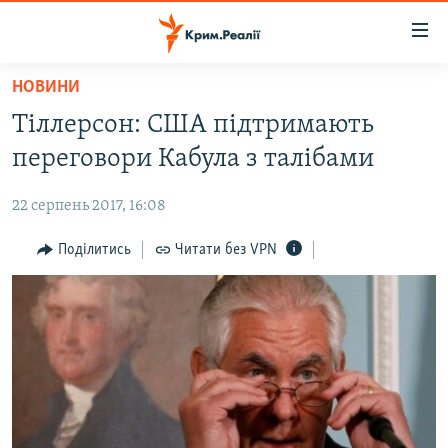
Доступність
посилання
Перейти
НОВИНИ
до
НОВИНИ
Тіллерсон: США підтримають
основного
ВОДА.КРИМ
матеріалу
переговори Кабула з талібами
ВІДЕО ТА ФОТО
Перейти
до
22 серпень 2017, 16:08
ПОЛІТИКА
основної
БЛОГИ
Поділитись
Читати без VPN
навігації
Перейти
ПОГЛЯД
до
ІНТЕРВ'Ю
пошуку
ВСЕ ЗА ДЕНЬ
СПЕЦПРОЕКТИ
ЯК ОБІЙТИ БЛОКУВАННЯ
ДЕПОРТАЦІЯ