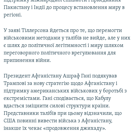
підтримку міжнародної спільноти і приєднання
Пакистану і Індії до процесу встановлення миру в
регіоні.
У заяві Тіллерсона йдеться про те, що перемогти
військовими методами у талібів не вийде, але у них
є шлях до політичної легітимності і миру шляхом
переговорного політичного врегулювання для
припинення війни.
Президент Афганістану Ашраф Гані подякував
Трампові за нову стратегію щодо Афганістану і
підтримку американських військових у боротьбі з
екстремістами. Гані сподівається, що Кабулу
вдасться зміцнити силові структури країни.
Представники талібів при цьому відзначили, що
США повинні вивести війська з Афганістану,
інакше їх чекає «продовження джихаду».