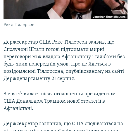
ВІДЕОУРОКИ «ELIFBE»
Русский
СВІДЧЕННЯ ОКУПАЦІЇ
Qırımtatar
Рекс Тіллерсон
УКРАЇНСЬКА ПРОБЛЕМА КРИМУ
ДОЛУЧАЙСЯ!
ІНФОГРАФІКА
Держсекретар США Рекс Тіллерсон заявив, що
Сполучені Штати готові підтримати мирні
переговори між владою Афганістану і талібами без
Усі сайти RFE/RL
будь-яких попередніх умов. Про це йдеться в
повідомленні Тіллерсона, опублікованому на сайті
Держдепартаменту 21 серпня.
Заява з’явилася після оголошення президентом
США Дональдом Трампом нової стратегії в
Афганістані.
Держсекретар зазначив, що США сподіваються на