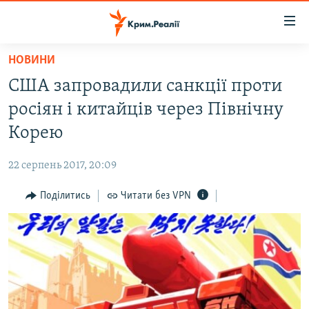
Доступність
посилання
Перейти
НОВИНИ
до
НОВИНИ
США запровадили санкції проти
основного
ВОДА.КРИМ
матеріалу
росіян і китайців через Північну
ВІДЕО ТА ФОТО
Перейти
Корею
до
ПОЛІТИКА
основної
22 серпень 2017, 20:09
БЛОГИ
навігації
Перейти
Поділитись
Читати без VPN
ПОГЛЯД
до
ІНТЕРВ'Ю
пошуку
ВСЕ ЗА ДЕНЬ
СПЕЦПРОЕКТИ
ЯК ОБІЙТИ БЛОКУВАННЯ
ДЕПОРТАЦІЯ