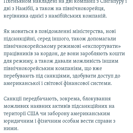
Пхеньяном накладені на дві компанії з Сінгапуру і
дві з Намібії, а також на північнокорейця,
керівника однієї з намібійських компаній.
Як мовиться в повідомленні міністерства, нові
підсанкційні, серед іншого, також допомагали
північнокорейському режимові «експортувати»
працівників за кордон, де вони заробляють кошти
для режиму, а також давали можливість іншим
північнокорейським компаніям, що вже
перебувають під санкціями, здобувати доступ до
американської і світової фінансової системи.
Санкції передбачають, зокрема, блокування
можливих наявних активів підсанкційних на
території США чи заборону американським
юридичним і фізичним особам вести справи з
ними.