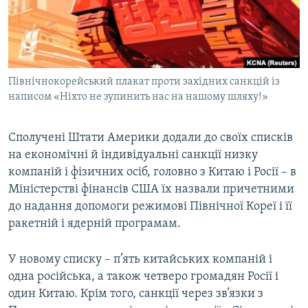
ВІДЕОУРОКИ «ELIFBE»
Русский
СВІДЧЕННЯ ОКУПАЦІЇ
Qırımtatar
УКРАЇНСЬКА ПРОБЛЕМА КРИМУ
Північнокорейський плакат проти західних санкцій із
ДОЛУЧАЙСЯ!
ІНФОГРАФІКА
написом «Ніхто не зупинить нас на нашому шляху!»
Сполучені Штати Америки додали до своїх списків
Усі сайти RFE/RL
на економічні й індивідуальні санкції низку
компаній і фізичних осіб, головно з Китаю і Росії – в
Міністерстві фінансів США їх назвали причетними
до надання допомоги режимові Північної Кореї і її
ракетній і ядерній програмам.
У новому списку – п’ять китайських компаній і
одна російська, а також четверо громадян Росії і
один Китаю. Крім того, санкції через зв’язки з