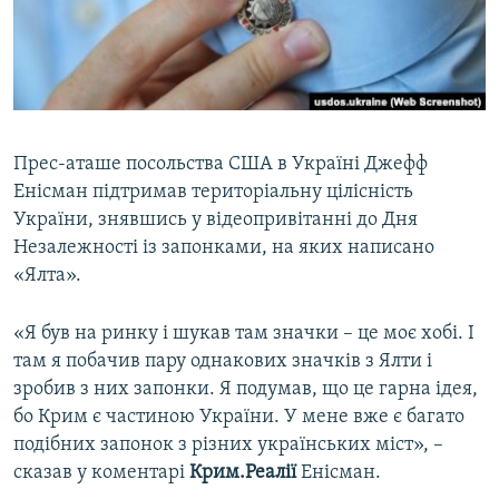
ВІДЕОУРОКИ «ELIFBE»
Русский
СВІДЧЕННЯ ОКУПАЦІЇ
Qırımtatar
УКРАЇНСЬКА ПРОБЛЕМА КРИМУ
ДОЛУЧАЙСЯ!
ІНФОГРАФІКА
Прес-аташе посольства США в Україні Джефф
Енісман підтримав територіальну цілісність
України, знявшись у відеопривітанні до Дня
Усі сайти RFE/RL
Незалежності із запонками, на яких написано
«Ялта».
«Я був на ринку і шукав там значки – це моє хобі. І
там я побачив пару однакових значків з Ялти і
зробив з них запонки. Я подумав, що це гарна ідея,
бо Крим є частиною України. У мене вже є багато
подібних запонок з різних українських міст», –
сказав у коментарі
Крим.Реалії
Енісман.