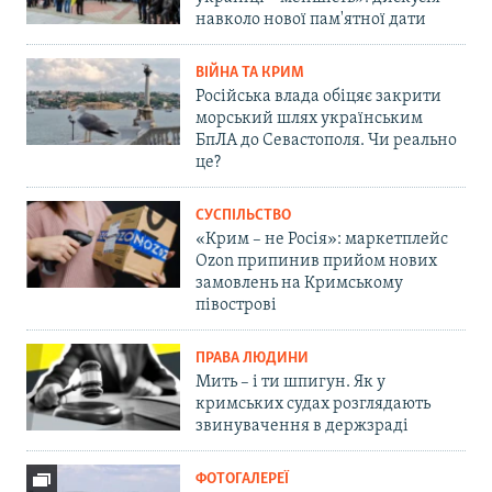
навколо нової пам'ятної дати
ВІЙНА ТА КРИМ
Російська влада обіцяє закрити
морський шлях українським
БпЛА до Севастополя. Чи реально
це?
СУСПІЛЬСТВО
«Крим – не Росія»: маркетплейс
Ozon припинив прийом нових
замовлень на Кримському
півострові
ПРАВА ЛЮДИНИ
Мить – і ти шпигун. Як у
кримських судах розглядають
звинувачення в держзраді
ФОТОГАЛЕРЕЇ