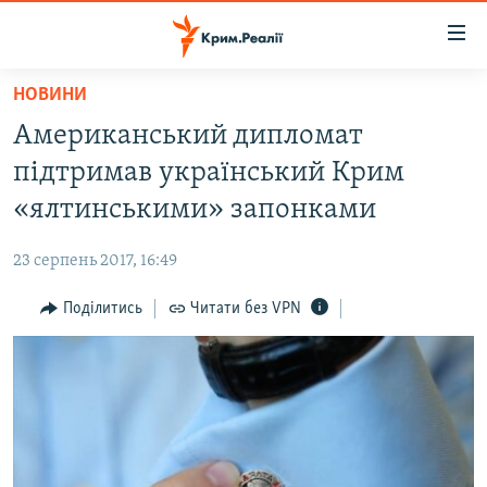
Доступність
посилання
Перейти
НОВИНИ
до
НОВИНИ
Американський дипломат
основного
ВОДА.КРИМ
матеріалу
підтримав український Крим
ВІДЕО ТА ФОТО
Перейти
«ялтинськими» запонками
до
ПОЛІТИКА
основної
23 серпень 2017, 16:49
БЛОГИ
навігації
Перейти
Поділитись
Читати без VPN
ПОГЛЯД
до
ІНТЕРВ'Ю
пошуку
ВСЕ ЗА ДЕНЬ
СПЕЦПРОЕКТИ
ЯК ОБІЙТИ БЛОКУВАННЯ
ДЕПОРТАЦІЯ