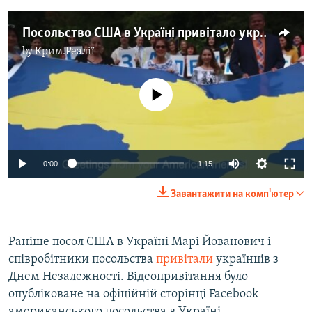
Посольство США в Україні привітало українців з Днем Незалежності
by
Крим.Реалії
No media source currently available
0:00
1:15
Завантажити на комп'ютер
Раніше посол США в Україні Марі Йованович і
співробітники посольства
привітали
українців з
Днем Незалежності. Відеопривітання було
опубліковане на офіційній сторінці Facebook
американського посольства в Україні.