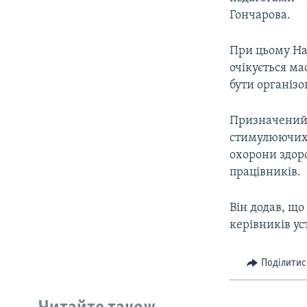
Гончарова.
При цьому Нат
очікується ма
бути організ
Призначений 
стимулюючих 
охорони здоро
працівників.
Він додав, щ
керівників у
Поділитис