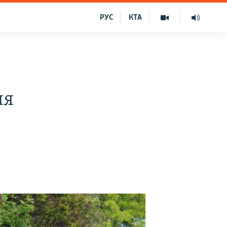
РУС
КТА
ня