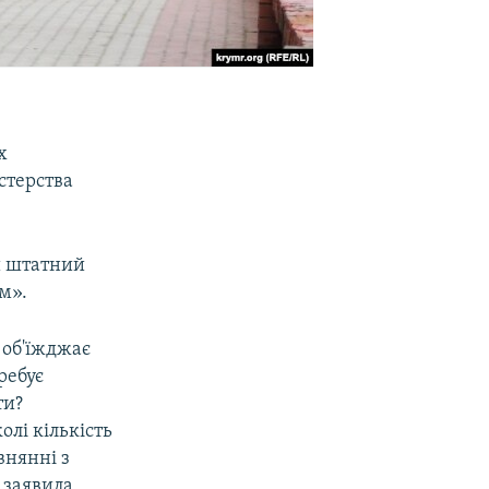
х
стерства
й штатний
м».
 об'їжджає
ребує
ти?
лі кількість
внянні з
 заявила