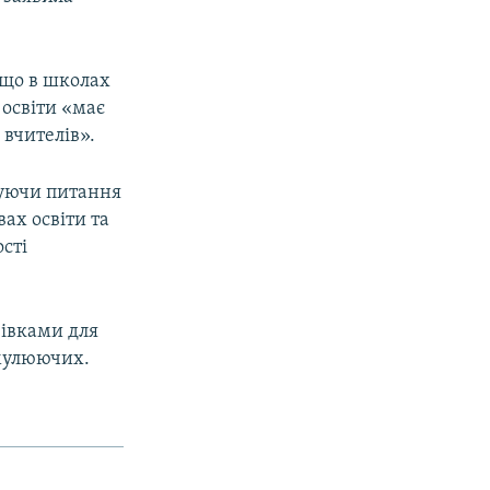
 що в школах
 освіти «має
вчителів».
туючи питання
ах освіти та
сті
зівками для
имулюючих.