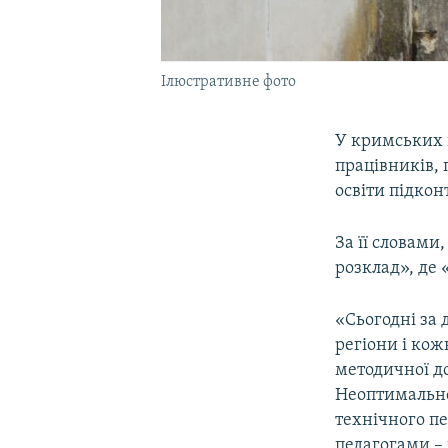
Ілюстративне фото
У кримських 
працівників,
освіти підко
За її словам
розклад», де
«Сьогодні за 
регіони і кож
методичної д
Неоптимально
технічного пе
педагогами – 