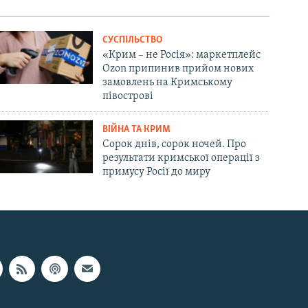
СУСПІЛЬСТВО
«Крим – не Росія»: маркетплейс
Ozon припинив прийом нових
замовлень на Кримському
півострові
ВІЙНА ТА КРИМ
Сорок днів, сорок ночей. Про
результати кримської операції з
примусу Росії до миру