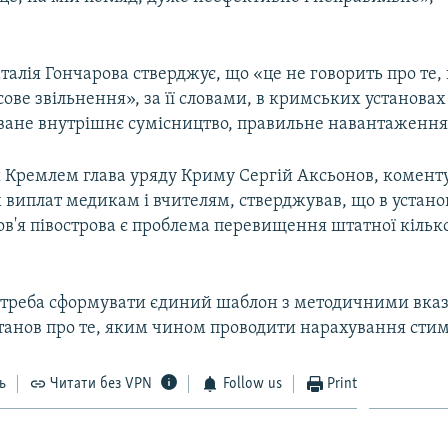
алія Гончарова стверджує, що «це не говорить про те,
сове звільнення», за її словами, в кримських установах
оване внутрішнє сумісництво, правильне навантаження 
Кремлем глава уряду Криму Сергій Аксьонов, комен
виплат медикам і вчителям, стверджував, що в установ
в'я півострова є проблема перевищення штатної кілько
о треба сформувати єдиний шаблон з методичними вка
станов про те, яким чином проводити нарахування ст
ь
Читати без VPN
Follow us
Print