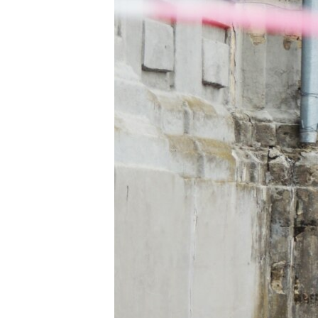
ВІДЕОУРОКИ «ELIFBE»
СВІДЧЕННЯ ОКУПАЦІЇ
УКРАЇНСЬКА ПРОБЛЕМА КРИМУ
ІНФОГРАФІКА