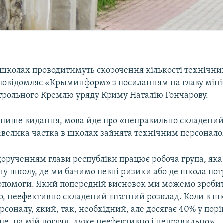
школах проводитимуть скорочення кількості технічни
 повідомляє «Крыминформ» з посиланням на главу міні
нтрольного Кремлю уряду Криму Наталію Гончарову.
и, пише видання, мова йде про «неправильно складени
 «велика частка в школах зайнята технічним персонало
дорученням глави республіки працює робоча група, яка
ну школу, де ми бачимо певні ризики або де школа пот
опомоги. Який попередній висновок ми можемо зроби
, неефективно складений штатний розклад. Коли в шко
рсоналу, який, так, необхідний, але досягає 40% у порі
це, на мій погляд, дуже неефективно і неправильно», –