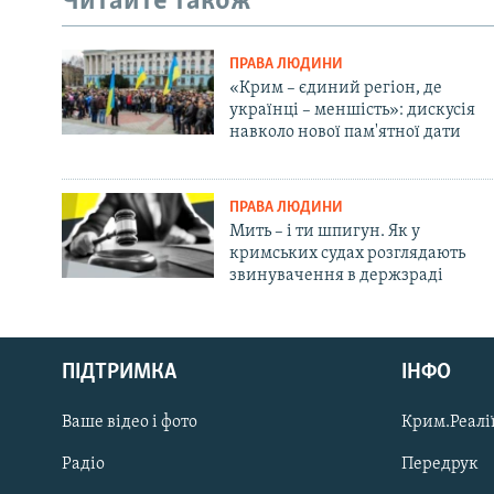
Читайте також
ПРАВА ЛЮДИНИ
«Крим – єдиний регіон, де
українці – меншість»: дискусія
навколо нової пам'ятної дати
ПРАВА ЛЮДИНИ
Мить – і ти шпигун. Як у
кримських судах розглядають
звинувачення в держзраді
Русский
ПІДТРИМКА
ІНФО
Qırımtatar
Ваше відео і фото
Крим.Реалії
ДОЛУЧАЙСЯ!
Радіо
Передрук