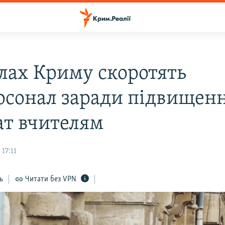
лах Криму скоротять
рсонал заради підвищен
ат вчителям
17:11
ь
Читати без VPN