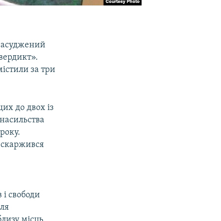
 засуджений
вердикт».
істили за три
их до двох із
 насильства
року.
, скаржився
 і свободи
сля
близу місць