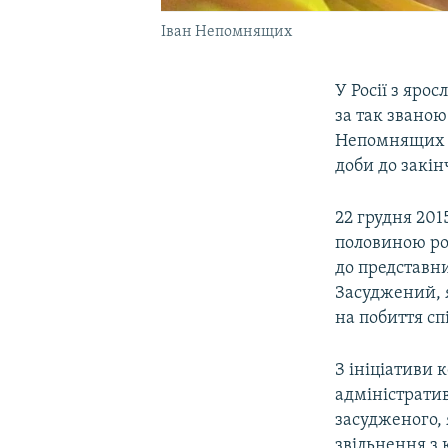
Іван Непомнящих
У Росії з яро
за так звано
Непомнящих з
доби до закін
22 грудня 20
половиною рок
до представни
Засуджений, я
на побиття сп
З ініціативи
адміністратив
засудженого, 
звільнення з 