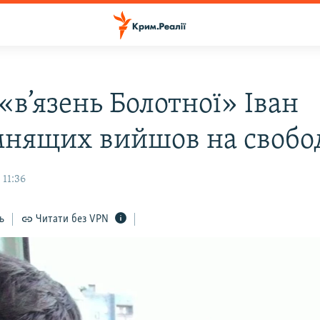
 «в’язень Болотної» Іван
нящих вийшов на свобо
 11:36
ь
Читати без VPN