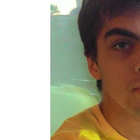
ВІДЕОУРОКИ «ELIFBE»
СВІДЧЕННЯ ОКУПАЦІЇ
УКРАЇНСЬКА ПРОБЛЕМА КРИМУ
ІНФОГРАФІКА