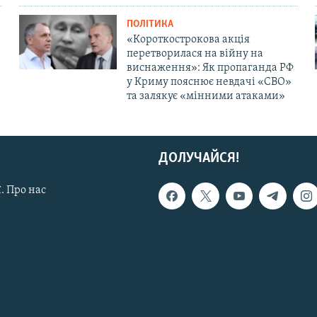
ПОЛІТИКА
«Короткострокова акція
перетворилася на війну на
виснаження»: Як пропаганда РФ
у Криму пояснює невдачі «СВО»
та залякує «мінними атаками»
ДОЛУЧАЙСЯ!
. Про нас