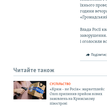
їхнього пров
години вечора
«Громадський
Влада Росії к
заворушення.
і оголосили вс
Поділитис
Читайте також
СУСПІЛЬСТВО
«Крим – не Росія»: маркетплейс
Ozon припинив прийом нових
замовлень на Кримському
півострові