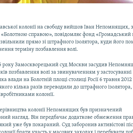
славської колонії на свободу вийшов Іван Непомнящих,
ю «Болотною справою», повідомляє фонд «Громадський 
вільнили прямо зі штрафного ізолятора, куди його пом
чення терміну позбавлення волі.
15 року Замоскворецький суд Москви засудив Непомнящ
ів позбавлення волі за звинуваченням у застосуванні
ка влади на Болотній площі столиці Росії 6 травня 2012 
кого кілька разів переводили до штрафного ізолятора
івробітниками колонії.
 керівництва колонії Непомнящих був призначений
ний нагляд. Він передбачає додаткове обмеження прав
який уже був покараний. Суд заборонив активістові пі
колонії брати участь у масових заходах і перебувати по