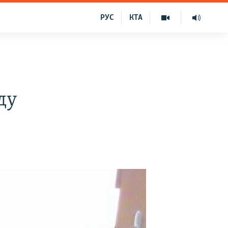
РУС
КТА
ду