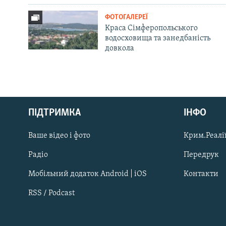
ФОТОГАЛЕРЕЇ
Краса Сімферопольського
водосховища та занедбаність
довкола
Русский
ПІДТРИМКА
ІНФО
Qırımtatar
Ваше відео і фото
Крим.Реалії
ДОЛУЧАЙСЯ!
Радіо
Передрук
Мобільний додаток Android | iOS
Контакти
RSS / Podcast
Усі сайти RFE/RL