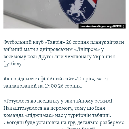
ВІДЕОУРОКИ «ELIFBE»
Русский
СВІДЧЕННЯ ОКУПАЦІЇ
Qırımtatar
УКРАЇНСЬКА ПРОБЛЕМА КРИМУ
ДОЛУЧАЙСЯ!
ІНФОГРАФІКА
Футбольний клуб «Таврія» 26 серпня планує зіграти
виїзний матч з дніпровським «Дніпром» у
восьмому колі Другої ліги чемпіонату України з
Усі сайти RFE/RL
футболу.
Як повідомляє офіційний сайт «Таврії», матч
запланований на 17:00 26 серпня.
«Готуємося до поєдинку у звичайному режимі.
Налаштовуємося на перемогу, тому що їхня
команда «піджимає» нас у турнірній таблиці.
Сьогодні буде установка на гру, детально розберемо