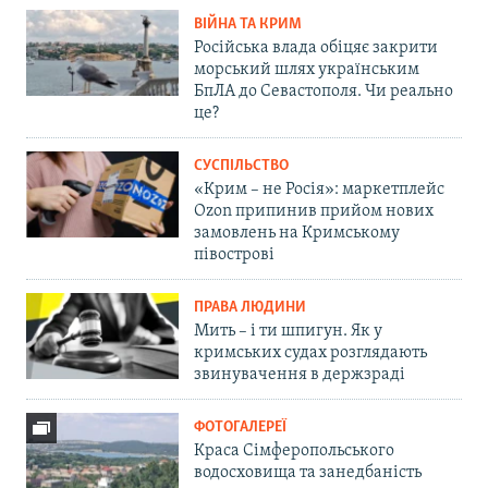
ВІЙНА ТА КРИМ
Російська влада обіцяє закрити
морський шлях українським
БпЛА до Севастополя. Чи реально
це?
СУСПІЛЬСТВО
«Крим – не Росія»: маркетплейс
Ozon припинив прийом нових
замовлень на Кримському
півострові
ПРАВА ЛЮДИНИ
Мить – і ти шпигун. Як у
кримських судах розглядають
звинувачення в держзраді
ФОТОГАЛЕРЕЇ
Краса Сімферопольського
водосховища та занедбаність