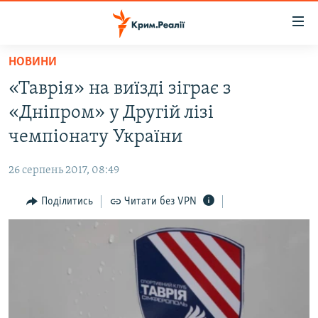
Доступність
посилання
Перейти
НОВИНИ
до
НОВИНИ
«Таврія» на виїзді зіграє з
основного
ВОДА.КРИМ
матеріалу
«Дніпром» у Другій лізі
ВІДЕО ТА ФОТО
Перейти
чемпіонату України
до
ПОЛІТИКА
основної
26 серпень 2017, 08:49
БЛОГИ
навігації
Перейти
Поділитись
Читати без VPN
ПОГЛЯД
до
ІНТЕРВ'Ю
пошуку
ВСЕ ЗА ДЕНЬ
СПЕЦПРОЕКТИ
ЯК ОБІЙТИ БЛОКУВАННЯ
ДЕПОРТАЦІЯ