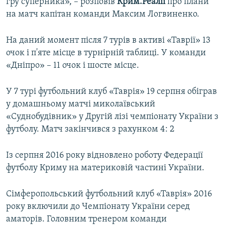
гру суперника», – розповів
Крим.Реалії
про плани
на матч капітан команди Максим Логвиненко.
На даний момент після 7 турів в активі «Таврії» 13
очок і п'яте місце в турнірній таблиці. У команди
«Дніпро» – 11 очок і шосте місце.
У 7 турі футбольний клуб «Таврія» 19 серпня обіграв
у домашньому матчі миколаївський
«Суднобудівник» у Другій лізі чемпіонату України з
футболу. Матч закінчився з рахунком 4: 2
Із серпня 2016 року відновлено роботу Федерації
футболу Криму на материковій частині України.
Сімферопольський футбольний клуб «Таврія» 2016
року включили до Чемпіонату України серед
аматорів. Головним тренером команди