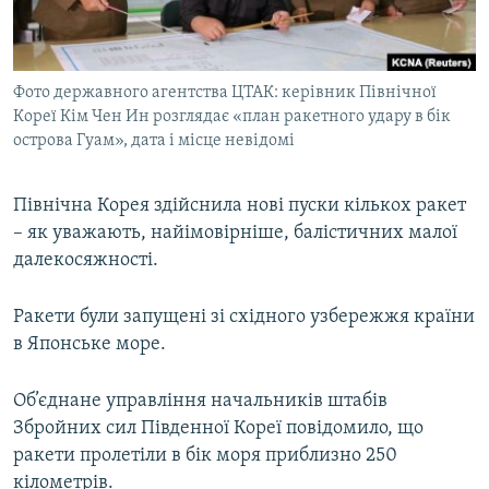
ВІДЕОУРОКИ «ELIFBE»
Русский
СВІДЧЕННЯ ОКУПАЦІЇ
Qırımtatar
Фото державного агентства ЦТАК: керівник Північної
УКРАЇНСЬКА ПРОБЛЕМА КРИМУ
Кореї Кім Чен Ин розглядає «план ракетного удару в бік
ДОЛУЧАЙСЯ!
ІНФОГРАФІКА
острова Гуам», дата і місце невідомі
Північна Корея здійснила нові пуски кількох ракет
– як уважають, найімовірніше, балістичних малої
Усі сайти RFE/RL
далекосяжності.
Ракети були запущені зі східного узбережжя країни
в Японське море.
Об’єднане управління начальників штабів
Збройних сил Південної Кореї повідомило, що
ракети пролетіли в бік моря приблизно 250
кілометрів.