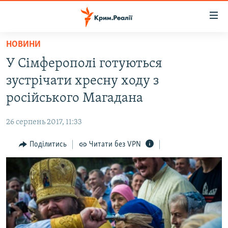
Доступність
посилання
Перейти
НОВИНИ
до
НОВИНИ
У Сімферополі готуються
основного
ВОДА.КРИМ
матеріалу
зустрічати хресну ходу з
ВІДЕО ТА ФОТО
Перейти
російського Магадана
до
ПОЛІТИКА
основної
26 серпень 2017, 11:33
БЛОГИ
навігації
Перейти
Поділитись
Читати без VPN
ПОГЛЯД
до
ІНТЕРВ'Ю
пошуку
ВСЕ ЗА ДЕНЬ
СПЕЦПРОЕКТИ
ЯК ОБІЙТИ БЛОКУВАННЯ
ДЕПОРТАЦІЯ