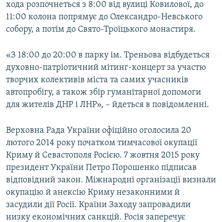
хода розпочнеться з 8:00 від вулиці Ковилової, до
11:00 колона попрямує до Олександро-Невського
собору, а потім до Свято-Троїцького монастиря.
«З 18:00 до 20:00 в парку ім. Треньова відбудеться
духовно-патріотичний мітинг-концерт за участю
творчих колективів міста та самих учасників
автопробігу, а також збір гуманітарної допомоги
для жителів ДНР і ЛНР», – йдеться в повідомленні.
Верховна Рада України офіційно оголосила 20
лютого 2014 року початком тимчасової окупації
Криму й Севастополя Росією. 7 жовтня 2015 року
президент України Петро Порошенко підписав
відповідний закон. Міжнародні організації визнали
окупацію й анексію Криму незаконними й
засудили дії Росії. Країни Заходу запровадили
низку економічних санкцій. Росія заперечує