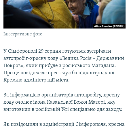
ВІДЕОУРОКИ «ELIFBE»
Русский
СВІДЧЕННЯ ОКУПАЦІЇ
Qırımtatar
УКРАЇНСЬКА ПРОБЛЕМА КРИМУ
Ілюстративне фото
ДОЛУЧАЙСЯ!
ІНФОГРАФІКА
У Сімферополі 29 серпня готуються зустрічати
автопробіг-хресну ходу «Велика Росія – Державний
Усі сайти RFE/RL
Покров», який прибуде з російського Магадана.
Про це повідомляє прес-служба підконтрольної
Кремлю адміністрації міста.
За інформацією організаторів автопробігу, хресну
ходу очолює ікона Казанської Божої Матері, яку
виготовили в російській Уфі спеціально для заходу.
Як повідомили в адміністрації Сімферополя, хресна