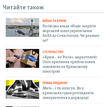
Читайте також
ВІЙНА ТА КРИМ
Російська влада обіцяє закрити
морський шлях українським
БпЛА до Севастополя. Чи реально
це?
СУСПІЛЬСТВО
«Крим – не Росія»: маркетплейс
Ozon припинив прийом нових
замовлень на Кримському
півострові
ПРАВА ЛЮДИНИ
Мить – і ти шпигун. Як у
кримських судах розглядають
звинувачення в держзраді