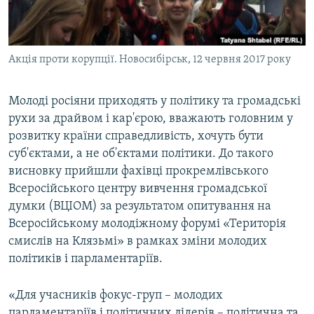
ВІДЕОУРОКИ «ELIFBE»
Русский
СВІДЧЕННЯ ОКУПАЦІЇ
Qırımtatar
Акція проти корупції. Новосибірськ, 12 червня 2017 року
УКРАЇНСЬКА ПРОБЛЕМА КРИМУ
ДОЛУЧАЙСЯ!
ІНФОГРАФІКА
Молоді росіяни приходять у політику та громадські
рухи за драйвом і кар'єрою, вважають головним у
розвитку країни справедливість, хочуть бути
Усі сайти RFE/RL
суб'єктами, а не об'єктами політики. До такого
висновку прийшли фахівці прокремлівського
Всеросійського центру вивчення громадської
думки (ВЦІОМ) за результатом опитування на
Всеросійському молодіжному форумі «Територія
смислів на Клязьмі» в рамках зміни молодих
політиків і парламентаріїв.
«Для учасників фокус-груп – молодих
парламентаріїв і політичних лідерів – політична та