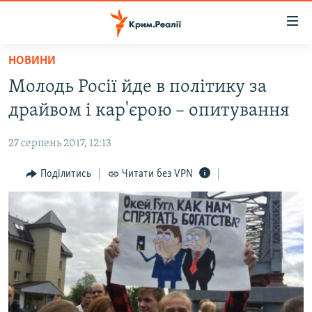
Доступність
посилання
Перейти
НОВИНИ
до
НОВИНИ
Молодь Росії йде в політику за
основного
ВОДА.КРИМ
матеріалу
драйвом і кар'єрою – опитування
ВІДЕО ТА ФОТО
Перейти
до
27 серпень 2017, 12:13
ПОЛІТИКА
основної
БЛОГИ
Поділитись
Читати без VPN
навігації
Перейти
ПОГЛЯД
до
ІНТЕРВ'Ю
пошуку
ВСЕ ЗА ДЕНЬ
СПЕЦПРОЕКТИ
ЯК ОБІЙТИ БЛОКУВАННЯ
ДЕПОРТАЦІЯ