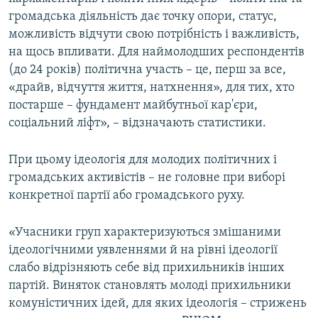
громадська діяльність дає точку опори, статус,
можливість відчути свою потрібність і важливість,
на щось впливати. Для наймолодших респондентів
(до 24 років) політична участь – це, перш за все,
«драйв, відчуття життя, натхнення», для тих, хто
постарше – фундамент майбутньої кар'єри,
соціальний ліфт», – відзначають статистики.
При цьому ідеологія для молодих політичних і
громадських активістів – не головне при виборі
конкретної партії або громадського руху.
«Учасники груп характеризуються змішаними
ідеологічними уявленнями й на рівні ідеології
слабо відрізняють себе від прихильників інших
партій. Виняток становлять молоді прихильники
комуністичних ідей, для яких ідеологія – стрижень