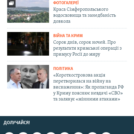
ФОТОГАЛЕРЕЇ
Краса Сімферопольського
водосховища та занедбаність
довкола
ВІЙНА ТА КРИМ
Сорок днів, сорок ночей. Про
результати кримської операції з
примусу Росії до миру
ПОЛІТИКА
«Короткострокова акція
перетворилася на війну на
виснаження»: Як пропаганда РФ
у Криму пояснює невдачі «СВО»
та залякує «мінними атаками»
ДОЛУЧАЙСЯ!