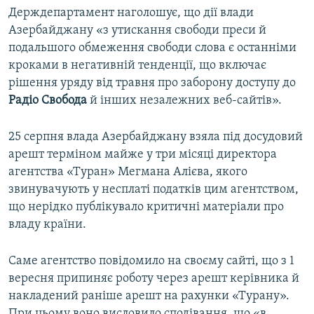
Держдепартамент наголошує, що дії влади
Азербайджану «з утискання свободи преси й
подальшого обмеження свободи слова є останніми
кроками в негативній тенденції, що включає
рішення уряду від травня про заборону доступу до
Радіо Свобода
й інших незалежних веб-сайтів».
25 серпня влада Азербайджану взяла під досудовий
арешт терміном майже у три місяці директора
агентства «Туран» Мегмана Алієва, якого
звинувачують у несплаті податків цим агентством,
що нерідко публікувало критичні матеріали про
владу країни.
Саме агентство повідомило на своєму сайті, що з 1
вересня припиняє роботу через арешт керівника й
накладений раніше арешт на рахунки «Турану».
При цьому воно висловило сподівання, що «в