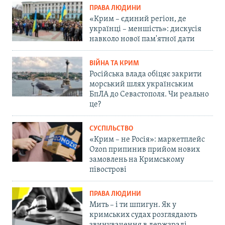
ПРАВА ЛЮДИНИ
«Крим – єдиний регіон, де
українці – меншість»: дискусія
навколо нової пам'ятної дати
ВІЙНА ТА КРИМ
Російська влада обіцяє закрити
морський шлях українським
БпЛА до Севастополя. Чи реально
це?
СУСПІЛЬСТВО
«Крим – не Росія»: маркетплейс
Ozon припинив прийом нових
замовлень на Кримському
півострові
ПРАВА ЛЮДИНИ
Мить – і ти шпигун. Як у
кримських судах розглядають