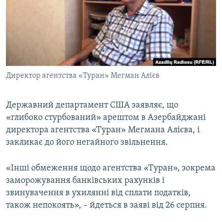
ВІДЕОУРОКИ «ELIFBE»
Русский
СВІДЧЕННЯ ОКУПАЦІЇ
Qırımtatar
УКРАЇНСЬКА ПРОБЛЕМА КРИМУ
ДОЛУЧАЙСЯ!
ІНФОГРАФІКА
Директор агентства «Туран» Мегман Алієв
Державний департамент США заявляє, що
Усі сайти RFE/RL
«глибоко стурбований» арештом в Азербайджані
директора агентства «Туран» Мегмана Алієва, і
закликає до його негайного звільнення.
«Інші обмеження щодо агентства «Туран», зокрема
заморожування банківських рахунків і
звинувачення в ухилянні від сплати податків,
також непокоять», – йдеться в заяві від 26 серпня.