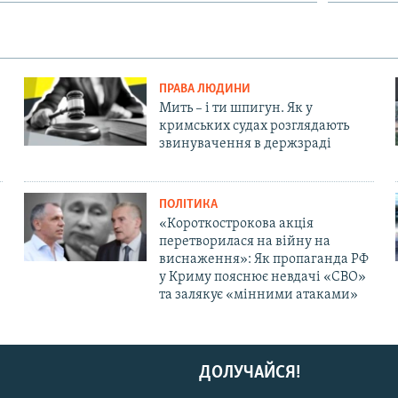
ПРАВА ЛЮДИНИ
Мить – і ти шпигун. Як у
кримських судах розглядають
звинувачення в держзраді
ПОЛІТИКА
«Короткострокова акція
перетворилася на війну на
виснаження»: Як пропаганда РФ
у Криму пояснює невдачі «СВО»
та залякує «мінними атаками»
ДОЛУЧАЙСЯ!