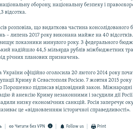
 національну оборону, національну безпеку і правоохо
,3 відсотка.
сів розповіла, що видаткова частина консолідованого
нь – липень 2017 року виконана майже на 40 відсотків.
евищує показники минулого року. З федерального бюдж
ький надійшло 44,5 мільярда рублів міжбюджетних тра
 від річних планових призначень.
 України офіційно оголосила 20 лютого 2014 року поч
упації Криму й Севастополя Росією. 7 жовтня 2015 рок
о Порошенко підписав відповідний закон. Міжнародні 
цію й анексію Криму незаконними і засудили дії Росії
вадили низку економічних санкцій. Росія заперечує ок
називає це «відновленням історичної справедливості».
ь
Читати без VPN
Follow us
Print