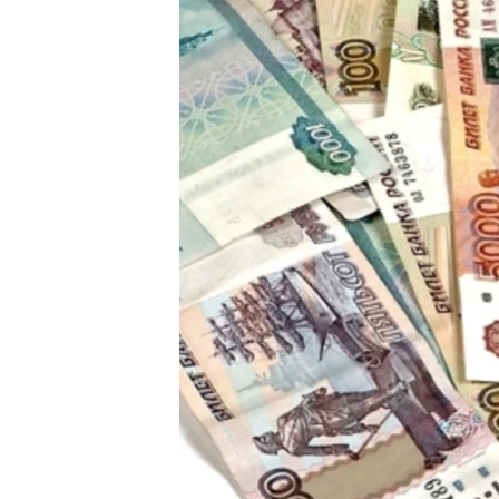
ВІДЕОУРОКИ «ELIFBE»
СВІДЧЕННЯ ОКУПАЦІЇ
УКРАЇНСЬКА ПРОБЛЕМА КРИМУ
ІНФОГРАФІКА