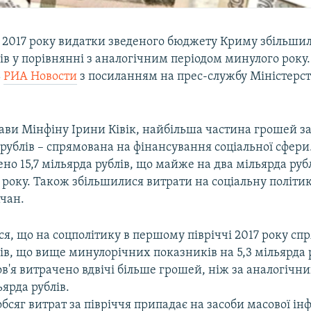
в 2017 року видатки зведеного бюджету Криму збільшил
ів у порівнянні з аналогічним періодом минулого року.
ь
РИА Новости
з посиланням на прес-службу Міністерст
ави Мінфіну Ірини Ківік, найбільша частина грошей за 
 рублів – спрямована на фінансування соціальної сфери
ено 15,7 мільярда рублів, що майже на два мільярда руб
року. Також збільшилися витрати на соціальну політи
мчан.
я, що на соцполітику в першому півріччі 2017 року спр
ів, що вище минулорічних показників на 5,3 мільярда 
в'я витрачено вдвічі більше грошей, ніж за аналогічни
ьярда рублів.
яг витрат за півріччя припадає на засоби масової інф