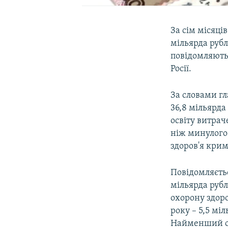
За сім місяці
мільярда рубл
повідомляют
Росії.
За словами гл
36,8 мільярда
освіту витрач
ніж минулого 
здоров'я кри
Повідомляєтьс
мільярда рубл
охорону здоро
року – 5,5 міл
Найменший обс