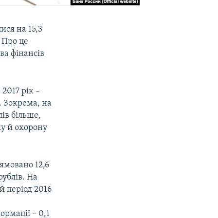
ися на 15,3
 Про це
ва фінансів
2017 рік –
. Зокрема, на
лів більше,
ку й охорону
ямовано 12,6
рублів. На
й період 2016
ормації – 0,1