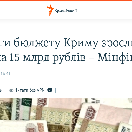
ти бюджету Криму зросл
а 15 млрд рублів – Мінфі
 16:41
ь
Читати без VPN