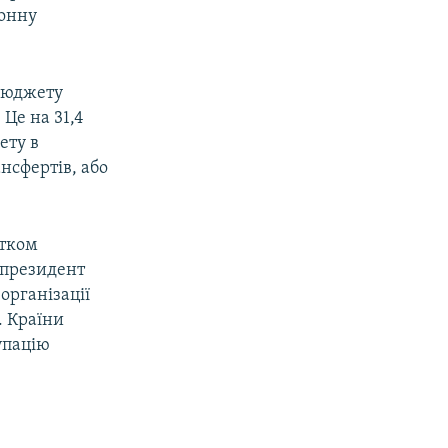
ронну
 бюджету
 Це на 31,4
ету в
нсфертів, або
атком
у президент
організації
. Країни
упацію