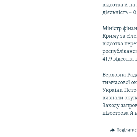
відсотка й на
діяльність – 0
Міністр фінан
Криму за січе
відсотка пер
республіканс
41,9 відсотка
Верховна Рада
тимчасової ок
України Петр
визнали окупа
Заходу запро
півострова й 
Поділитис