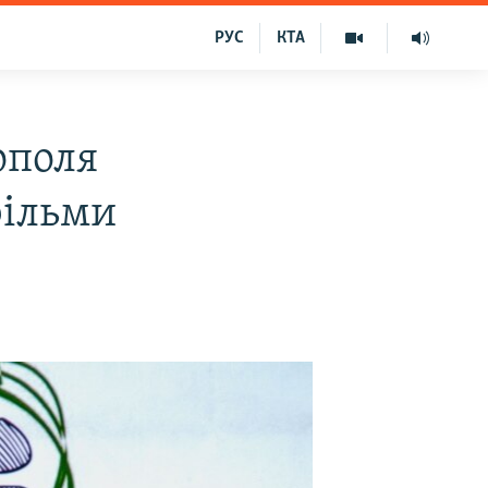
РУС
КТА
ополя
фільми