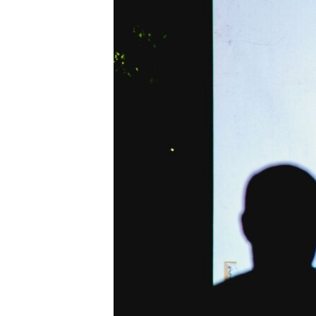
ВІДЕОУРОКИ «ELIFBE»
СВІДЧЕННЯ ОКУПАЦІЇ
УКРАЇНСЬКА ПРОБЛЕМА КРИМУ
ІНФОГРАФІКА