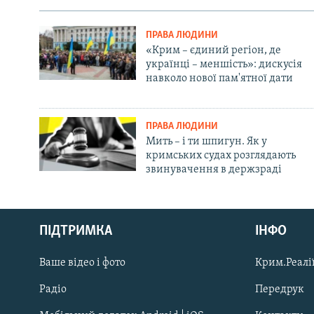
ПРАВА ЛЮДИНИ
«Крим – єдиний регіон, де
українці – меншість»: дискусія
навколо нової пам'ятної дати
ПРАВА ЛЮДИНИ
Мить – і ти шпигун. Як у
кримських судах розглядають
звинувачення в держзраді
Русский
ПІДТРИМКА
ІНФО
Qırımtatar
Ваше відео і фото
Крим.Реалії
ДОЛУЧАЙСЯ!
Радіо
Передрук