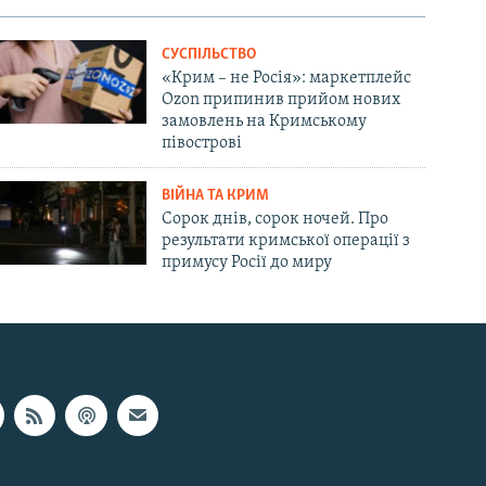
СУСПІЛЬСТВО
«Крим – не Росія»: маркетплейс
Ozon припинив прийом нових
замовлень на Кримському
півострові
ВІЙНА ТА КРИМ
Сорок днів, сорок ночей. Про
результати кримської операції з
примусу Росії до миру