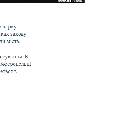
у парку
мках заходу
ії міста.
осування. В
імферопольці
деться в