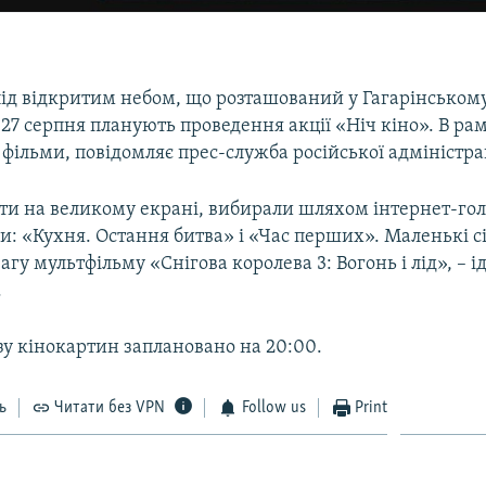
 під відкритим небом, що розташований у Гагарінськом
27 серпня планують проведення акції «Ніч кіно». В ра
фільми, повідомляє прес-служба російської адміністрац
ти на великому екрані, вибирали шляхом інтернет-гол
и: «Кухня. Остання битва» і «Час перших». Маленькі с
агу мультфільму «Снігова королева 3: Вогонь і лід», – і
.
зу кінокартин заплановано на 20:00.
ь
Читати без VPN
Follow us
Print