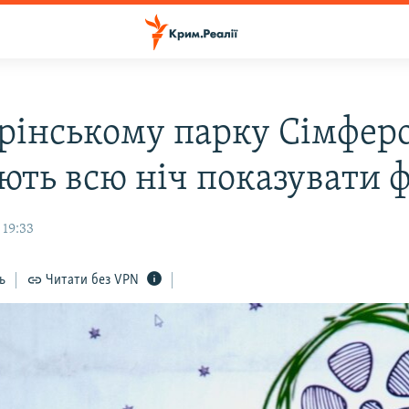
арінському парку Сімфер
ють всю ніч показувати 
 19:33
ь
Читати без VPN