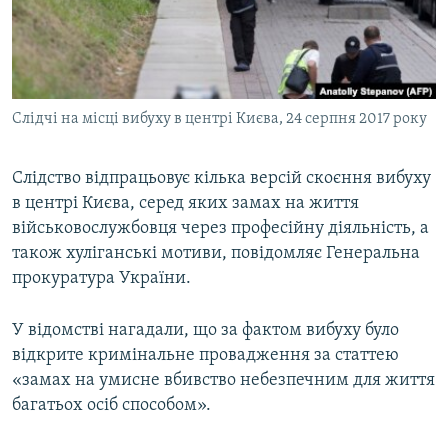
ВІДЕОУРОКИ «ELIFBE»
Русский
СВІДЧЕННЯ ОКУПАЦІЇ
Qırımtatar
УКРАЇНСЬКА ПРОБЛЕМА КРИМУ
Слідчі на місці вибуху в центрі Києва, 24 серпня 2017 року
ДОЛУЧАЙСЯ!
ІНФОГРАФІКА
Слідство відпрацьовує кілька версій скоєння вибуху
в центрі Києва, серед яких замах на життя
Усі сайти RFE/RL
військовослужбовця через професійну діяльність, а
також хуліганські мотиви, повідомляє Генеральна
прокуратура України.
У відомстві нагадали, що за фактом вибуху було
відкрите кримінальне провадження за статтею
«замах на умисне вбивство небезпечним для життя
багатьох осіб способом».