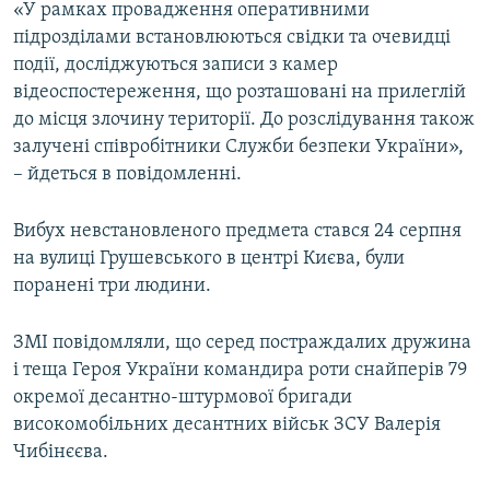
«У рамках провадження оперативними
підрозділами встановлюються свідки та очевидці
події, досліджуються записи з камер
відеоспостереження, що розташовані на прилеглій
до місця злочину території. До розслідування також
залучені співробітники Служби безпеки України»,
– йдеться в повідомленні.
Вибух невстановленого предмета стався 24 серпня
на вулиці Грушевського в центрі Києва, були
поранені три людини.
ЗМІ повідомляли, що серед постраждалих дружина
і теща Героя України командира роти снайперів 79
окремої десантно-штурмової бригади
високомобільних десантних військ ЗСУ Валерія
Чибінєєва.