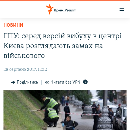
Доступність
посилання
Перейти
НОВИНИ
до
НОВИНИ
ГПУ: серед версій вибуху в центрі
основного
ВОДА.КРИМ
матеріалу
Києва розглядають замах на
ВІДЕО ТА ФОТО
Перейти
військового
до
ПОЛІТИКА
основної
28 серпень 2017, 12:12
БЛОГИ
навігації
Перейти
Поділитись
Читати без VPN
ПОГЛЯД
до
ІНТЕРВ'Ю
пошуку
ВСЕ ЗА ДЕНЬ
СПЕЦПРОЕКТИ
ЯК ОБІЙТИ БЛОКУВАННЯ
ДЕПОРТАЦІЯ