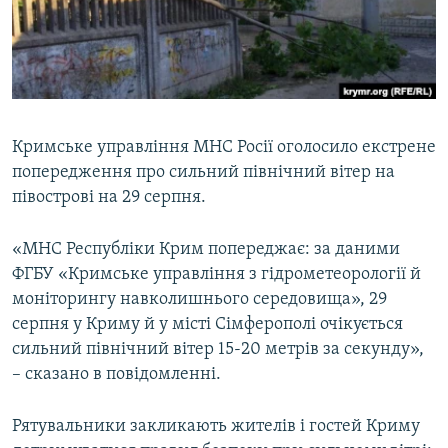
ВІДЕОУРОКИ «ELIFBE»
Русский
СВІДЧЕННЯ ОКУПАЦІЇ
Qırımtatar
УКРАЇНСЬКА ПРОБЛЕМА КРИМУ
ДОЛУЧАЙСЯ!
ІНФОГРАФІКА
Кримське управління МНС Росії оголосило екстрене
попередження про сильний північний вітер на
півострові на 29 серпня.
Усі сайти RFE/RL
«МНС Республіки Крим попереджає: за даними
ФГБУ «Кримське управління з гідрометеорології й
моніторингу навколишнього середовища», 29
серпня у Криму й у місті Сімферополі очікується
сильний північний вітер 15-20 метрів за секунду»,
– сказано в повідомленні.
Рятувальники закликають жителів і гостей Криму