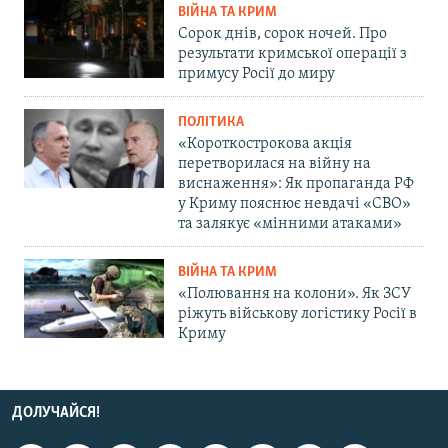
ВІЙНА ТА КРИМ
Сорок днів, сорок ночей. Про
результати кримської операції з
примусу Росії до миру
ПОЛІТИКА
«Короткострокова акція
перетворилася на війну на
виснаження»: Як пропаганда РФ
у Криму пояснює невдачі «СВО»
та залякує «мінними атаками»
ВІЙНА ТА КРИМ
«Полювання на колони». Як ЗСУ
ріжуть військову логістику Росії в
Криму
ДОЛУЧАЙСЯ!