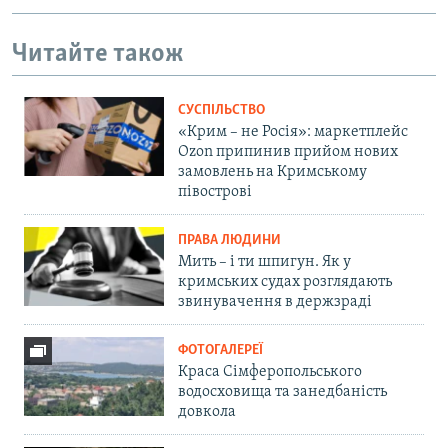
Читайте також
СУСПІЛЬСТВО
«Крим – не Росія»: маркетплейс
Ozon припинив прийом нових
замовлень на Кримському
півострові
ПРАВА ЛЮДИНИ
Мить – і ти шпигун. Як у
кримських судах розглядають
звинувачення в держзраді
ФОТОГАЛЕРЕЇ
Краса Сімферопольського
водосховища та занедбаність
довкола