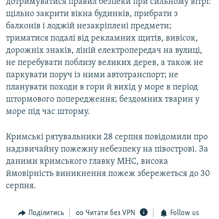
дотримуватися правил безпеки при сильному вітрі:
щільно закрити вікна будинків, прибрати з
балконів і лоджій незакріплені предмети;
триматися подалі від рекламних щитів, вивісок,
дорожніх знаків, ліній електропередач на вулиці,
не перебувати поблизу великих дерев, а також не
паркувати поруч із ними автотранспорт; не
планувати походи в гори й вихід у море в період
штормового попередження; бездомних тварин у
море під час шторму.
Кримські рятувальники 28 серпня повідомили про
надзвичайну пожежну небезпеку на півострові. За
даними кримського главку МНС, висока
ймовірність виникнення пожеж збережеться до 30
серпня.
Поділитись
Читати без VPN
Follow us