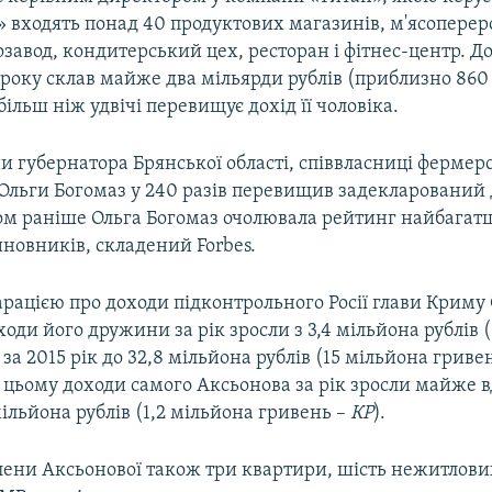
» входять понад 40 продуктових магазинів, м'ясопере
завод, кондитерський цех, ресторан і фітнес-центр. До
року склав майже два мільярди рублів (приблизно 860
більш ніж удвічі перевищує дохід її чоловіка.
и губернатора Брянської області, співвласниці фермер
Ольги Богомаз у 240 разів перевищив задекларований д
ком раніше Ольга Богомаз очолювала рейтинг найбага
новників, складений Forbes.
арацією про доходи підконтрольного Росії глави Криму 
оди його дружини за рік зросли з 3,4 мільйона рублів (
) за 2015 рік до 32,8 мільйона рублів (15 мільйона гриве
и цьому доходи самого Аксьонова за рік зросли майже вд
мільйона рублів (1,2 мільйона гривень –
КР
).
Олени Аксьонової також три квартири, шість нежитлов