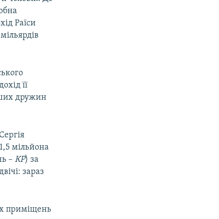
робна
хід Раїси
 мільярдів
ського
охід її
тших дружин
Сергія
1,5 мільйона
нь –
КР
) за
вічі: зараз
их приміщень