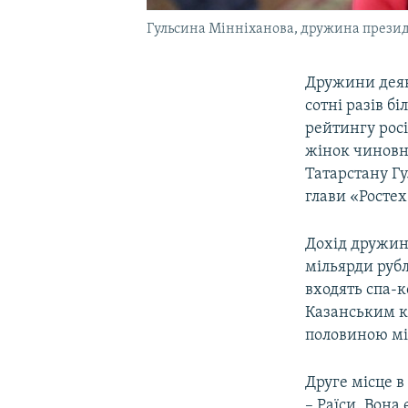
Гульсина Мінніханова, дружина презид
Дружини деяк
сотні разів б
рейтингу рос
жінок чиновни
Татарстану Гу
глави «Ростех
Дохід дружин
мільярди рубл
входять спа-к
Казанським кр
половиною мі
Друге місце 
– Раїси. Вона