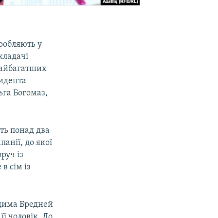
робляють у
кладачі
 найбагатших
зидента
ьга Богомаз,
ть понад два
анії, до якої
руч із
в сім із
адима Бредней
її чоловік. До