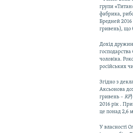
групи «Титан
фабрика, рибо
Бредней 2016 
гривень), що 
Дохід дружин
господарства 
чоловіка. Ро
російських чи
Згідно з декл
Аксьонова дох
гривень –
КР
2016 рік . Пр
це понад 2,6 
У власності 