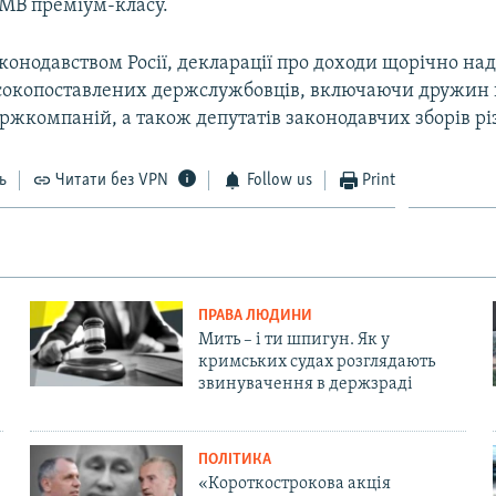
БМВ преміум-класу.
конодавством Росії, декларації про доходи щорічно на
окопоставлених держслужбовців, включаючи дружин гл
ржкомпаній, а також депутатів законодавчих зборів рі
ь
Читати без VPN
Follow us
Print
ПРАВА ЛЮДИНИ
Мить – і ти шпигун. Як у
кримських судах розглядають
звинувачення в держзраді
ПОЛІТИКА
«Короткострокова акція