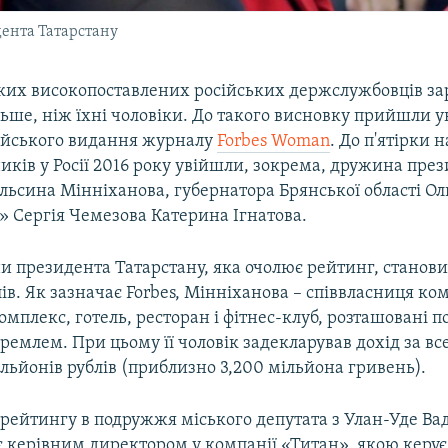
ента Татарстану
их високопоставлених російських держслужбовців за
ільше, ніж їхні чоловіки. До такого висновку прийшли у
ійського видання журналу
Forbes Woman
. До п'ятірки
ків у Росії 2016 року увійшли, зокрема, дружина пре
льсина Мінніханова, губернатора Брянської області Ол
» Сергія Чемезова Катерина Ігнатова.
и президента Татарстану, яка очолює рейтинг, станови
ів. Як зазначає Forbes, Мінніханова – співвласниця комп
омплекс, готель, ресторан і фітнес-клуб, розташовані по
емлем. При цьому її чоловік задекларував дохід за все 
льйонів рублів (приблизно 3,200 мільйона гривень).
в рейтингу в подружжя міського депутата з Улан-Уде В
 є керівним директором у компанії «Титан», якою керує 