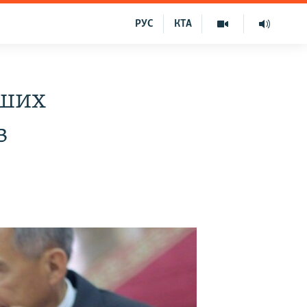
РУС
КТА
тших
в