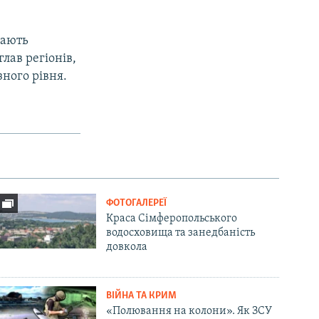
дають
ав регіонів,
зного рівня.
ФОТОГАЛЕРЕЇ
Краса Сімферопольського
водосховища та занедбаність
довкола
ВІЙНА ТА КРИМ
«Полювання на колони». Як ЗСУ