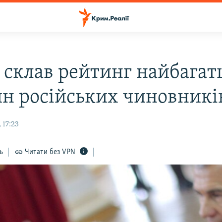
s склав рейтинг найбага
н російських чиновникі
 17:23
ь
Читати без VPN