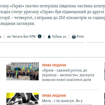
гану «Гарві» значно потерпіла південна частина штату
ходіл статус урагану «Гарві» був підвищений до друго
горії – четвертої, з вітрами до 250 кілометрів за годин
 людини загинули.
ь
Читати без VPN
Follow us
Print
ПРАВА ЛЮДИНИ
«Крим – єдиний регіон, де
українці – меншість»: дискусія
навколо нової пам'ятної дати
ПРАВА ЛЮДИНИ
Мить – і ти шпигун. Як у