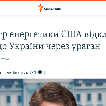
тр енергетики США відк
до України через ураган
 22:41
ь
Читати без VPN