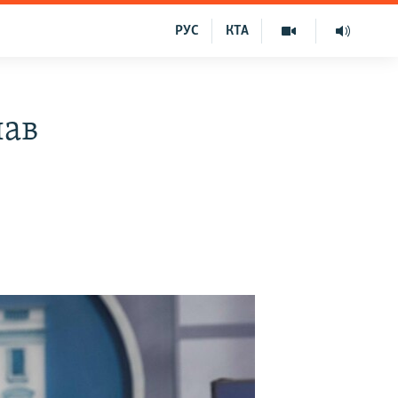
РУС
КТА
лав