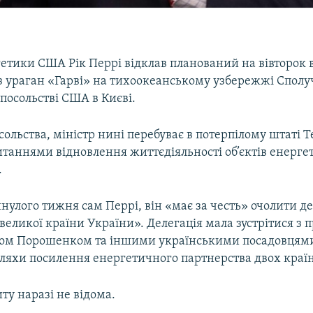
етики США Рік Перрі відклав планований на вівторок в
з ураган «Гарві» на тихоокеанському узбережжі Сполу
посольстві США в Києві.
ольства, міністр нині перебуває в потерпілому штаті Т
итаннями відновлення життєдіяльності об’єктів енерге
.
инулого тижня сам Перрі, він «має за честь» очолити 
 великої країни України». Делегація мала зустрітися з
ом Порошенком та іншими українськими посадовцям
ляхи посилення енергетичного партнерства двох країн
иту наразі не відома.