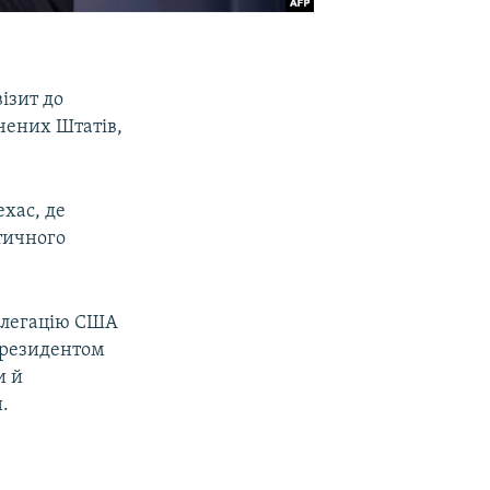
ізит до
чених Штатів,
ехас, де
тичного
делегацію США
 президентом
и й
.