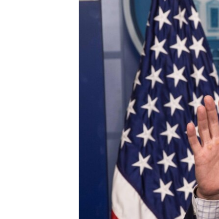
ВІДЕОУРОКИ «ELIFBE»
СВІДЧЕННЯ ОКУПАЦІЇ
УКРАЇНСЬКА ПРОБЛЕМА КРИМУ
ІНФОГРАФІКА