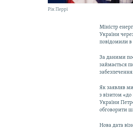
Рік Перрі
Міністр енерг
України чере
повідомили в 
За даними пос
займається п
забезпечення
Як заявляв м
з візитом «до
України Петр
обговорити ш
Нова дата віз