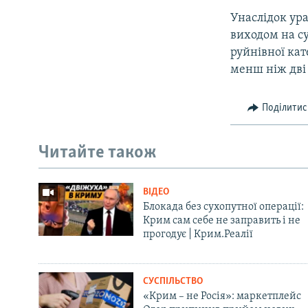
Унаслідок ура
виходом на су
руйнівної кате
менш ніж дві
Поділитис
Читайте також
ВІДЕО
Блокада без сухопутної операції:
Крим сам себе не заправить і не
прогодує | Крим.Реалії
СУСПІЛЬСТВО
«Крим – не Росія»: маркетплейс