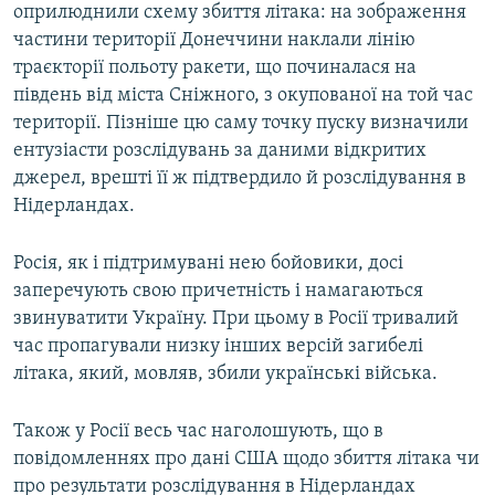
оприлюднили схему збиття літака: на зображення
частини території Донеччини наклали лінію
траєкторії польоту ракети, що починалася на
південь від міста Сніжного, з окупованої на той час
території. Пізніше цю саму точку пуску визначили
ентузіасти розслідувань за даними відкритих
джерел, врешті її ж підтвердило й розслідування в
Нідерландах.
Росія, як і підтримувані нею бойовики, досі
заперечують свою причетність і намагаються
звинуватити Україну. При цьому в Росії тривалий
час пропагували низку інших версій загибелі
літака, який, мовляв, збили українські війська.
Також у Росії весь час наголошують, що в
повідомленнях про дані США щодо збиття літака чи
про результати розслідування в Нідерландах