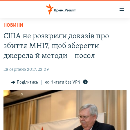
Доступність
посилання
Перейти
НОВИНИ
до
НОВИНИ
США не розкрили доказів про
основного
ВОДА.КРИМ
матеріалу
збиття MH17, щоб зберегти
ВІДЕО ТА ФОТО
Перейти
джерела й методи – посол
до
ПОЛІТИКА
основної
28 серпень 2017, 23:09
БЛОГИ
навігації
Перейти
Поділитись
Читати без VPN
ПОГЛЯД
до
ІНТЕРВ'Ю
пошуку
ВСЕ ЗА ДЕНЬ
СПЕЦПРОЕКТИ
ЯК ОБІЙТИ БЛОКУВАННЯ
ДЕПОРТАЦІЯ