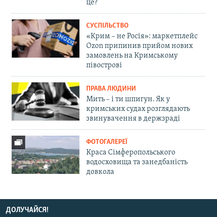
це?
СУСПІЛЬСТВО
«Крим – не Росія»: маркетплейс
Ozon припинив прийом нових
замовлень на Кримському
півострові
ПРАВА ЛЮДИНИ
Мить – і ти шпигун. Як у
кримських судах розглядають
звинувачення в держзраді
ФОТОГАЛЕРЕЇ
Краса Сімферопольського
водосховища та занедбаність
довкола
ДОЛУЧАЙСЯ!