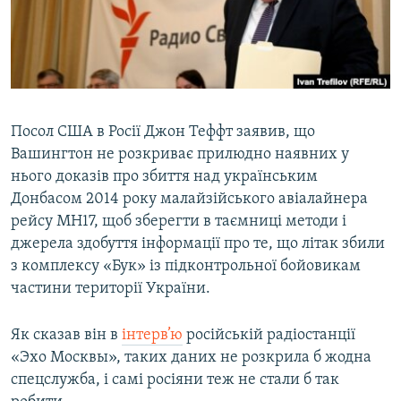
ВІДЕОУРОКИ «ELIFBE»
Русский
СВІДЧЕННЯ ОКУПАЦІЇ
Qırımtatar
УКРАЇНСЬКА ПРОБЛЕМА КРИМУ
ДОЛУЧАЙСЯ!
ІНФОГРАФІКА
Посол США в Росії Джон Теффт заявив, що
Вашингтон не розкриває прилюдно наявних у
нього доказів про збиття над українським
Усі сайти RFE/RL
Донбасом 2014 року малайзійського авіалайнера
рейсу MH17, щоб зберегти в таємниці методи і
джерела здобуття інформації про те, що літак збили
з комплексу «Бук» із підконтрольної бойовикам
частини території України.
Як сказав він в
інтерв’ю
російській радіостанції
«Эхо Москвы», таких даних не розкрила б жодна
спецслужба, і самі росіяни теж не стали б так