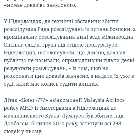
«немає доказів» заявленого.
У Нідерландах, де технічні обставини збиття
розслідувала Рада розслідувань із питань безпеки, а
кримінальне розслідування нині веде міжнародна
Спільна слідча група під егідою прокуратури
Нідерландів, наголошували, що, дійсно, доказів
публічно не називали, оприлюднивши тільки деякі
результати розслідувань, – із тим, щоб не
розкривати цих доказів завчасно, а надати їх уже в
суді, який має колись судити винних.
Літак «Боїнг-777» авіакомпанії Malaysia Airlines
рейсу MH17 із Амстердама в Нідерландах до
малайзійського Куала-Лумпура був збитий над
Донбасом 17 липня 2014 року, загинули всі 298
людей у ньому.