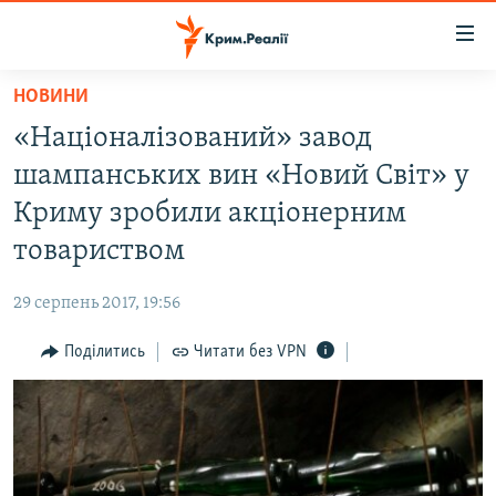
Доступність
посилання
Перейти
НОВИНИ
до
НОВИНИ
«Націоналізований» завод
основного
ВОДА.КРИМ
матеріалу
шампанських вин «Новий Світ» у
ВІДЕО ТА ФОТО
Перейти
Криму зробили акціонерним
до
ПОЛІТИКА
товариством
основної
БЛОГИ
навігації
29 серпень 2017, 19:56
Перейти
ПОГЛЯД
до
Поділитись
Читати без VPN
ІНТЕРВ'Ю
пошуку
ВСЕ ЗА ДЕНЬ
СПЕЦПРОЕКТИ
ЯК ОБІЙТИ БЛОКУВАННЯ
ДЕПОРТАЦІЯ