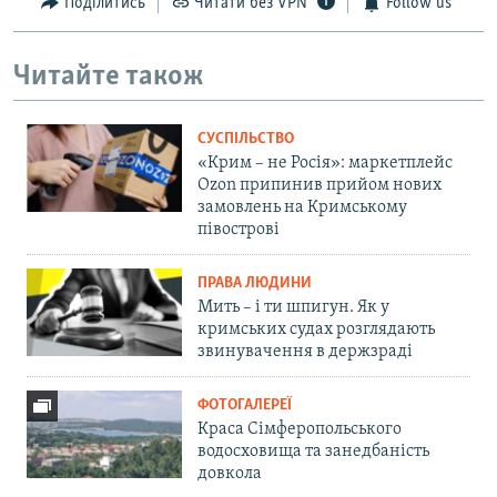
Поділитись
Читати без VPN
Follow us
Читайте також
СУСПІЛЬСТВО
«Крим – не Росія»: маркетплейс
Ozon припинив прийом нових
замовлень на Кримському
півострові
ПРАВА ЛЮДИНИ
Мить – і ти шпигун. Як у
кримських судах розглядають
звинувачення в держзраді
ФОТОГАЛЕРЕЇ
Краса Сімферопольського
водосховища та занедбаність
довкола