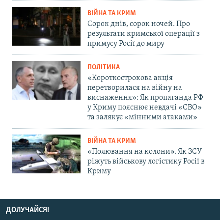
ВІЙНА ТА КРИМ
Сорок днів, сорок ночей. Про
результати кримської операції з
примусу Росії до миру
ПОЛІТИКА
«Короткострокова акція
перетворилася на війну на
виснаження»: Як пропаганда РФ
у Криму пояснює невдачі «СВО»
та залякує «мінними атаками»
ВІЙНА ТА КРИМ
«Полювання на колони». Як ЗСУ
ріжуть військову логістику Росії в
Криму
ДОЛУЧАЙСЯ!