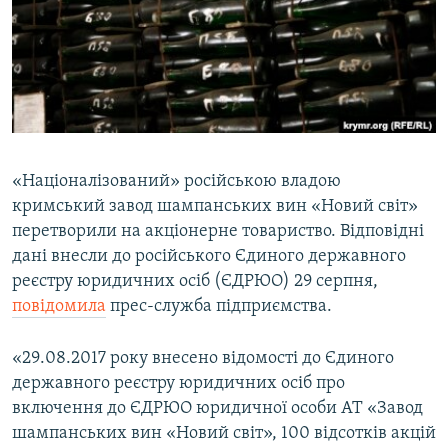
ВІДЕОУРОКИ «ELIFBE»
Русский
СВІДЧЕННЯ ОКУПАЦІЇ
Qırımtatar
УКРАЇНСЬКА ПРОБЛЕМА КРИМУ
ДОЛУЧАЙСЯ!
ІНФОГРАФІКА
«Націоналізований» російською владою
кримський завод шампанських вин «Новий світ»
Усі сайти RFE/RL
перетворили на акціонерне товариство. Відповідні
дані внесли до російського Єдиного державного
реєстру юридичних осіб (ЄДРЮО) 29 серпня,
повідомила
прес-служба підприємства.
«29.08.2017 року внесено відомості до Єдиного
державного реєстру юридичних осіб про
включення до ЄДРЮО юридичної особи АТ «Завод
шампанських вин «Новий світ», 100 відсотків акцій