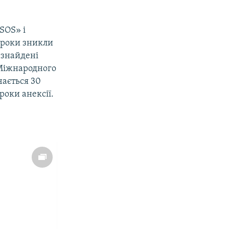
ЅОЅ» і
 роки зникли
 знайдені
Міжнародного
ається 30
роки анексії.