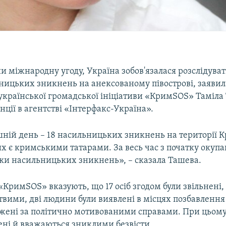
 міжнародну угоду, Україна зобов'язалася розслідуват
ницьких зникнень на анексованому півострові, заявил
української громадської ініціативи «КримЅОЅ» Таміла
ції в агентстві «Інтерфакс-Україна».
шній день – 18 насильницьких зникнень на території К
их є кримськими татарами. За весь час з початку окупа
дки насильницьких зникнень», – сказала Ташева.
 «КримЅОЅ» вказують, що 17 осіб згодом були звільнені
вими, дві людини були виявлені в місцях позбавлення 
джені за політично мотивованими справами. При цьому
ені й вважаються зниклими безвісти.