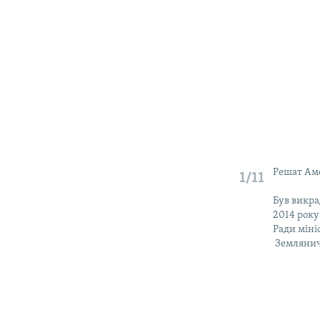
Решат Аме
1/11
Був викра
2014 року
Ради мініс
Земляничн