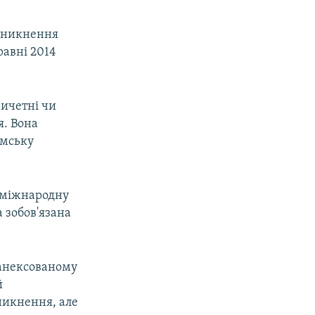
 зникнення
равні 2014
ичетні чи
я. Вона
имську
а міжнародну
 зобов'язана
 анексованому
й
никнення, але