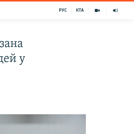
РУС
КТА
язана
дей у