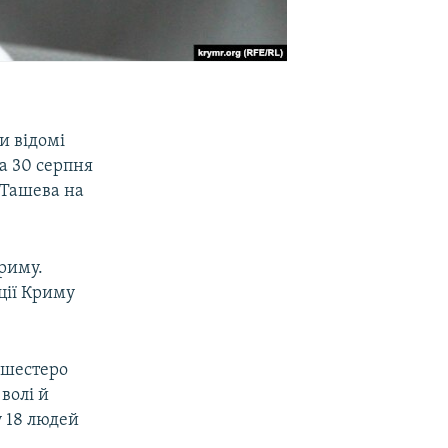
и відомі
а 30 серпня
 Ташева на
риму.
ції Криму
, шестеро
волі й
 18 людей