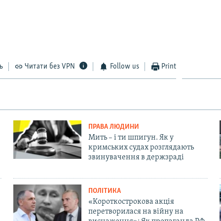
ь
Читати без VPN
Follow us
Print
ПРАВА ЛЮДИНИ
Мить – і ти шпигун. Як у
кримських судах розглядають
звинувачення в держзраді
ПОЛІТИКА
«Короткострокова акція
перетворилася на війну на