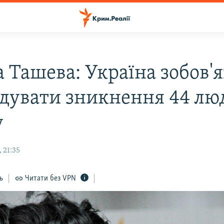
 Ташева: Україна зобов'
ідувати зникнення 44 лю
у
 21:35
ь
Читати без VPN