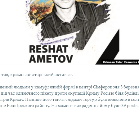
тов, кримськотатарський активіст.
дений людьми у камуфляжній формі в центрі Сімферополя 3 березн
 під час одиночного пікету проти окупації Криму Росією біля будівлі
трів Криму. Пізніше його тіло зі слідами тортур було виявлене в сел
е Білогірського району. На момент викрадення йому було 39 років.