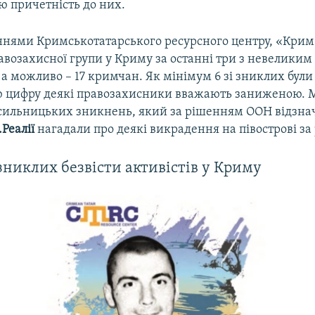
ю причетність до них.
ннями Кримськотатарського ресурсного центру, «Крим
авозахисної групи у Криму за останні три з невеликим
 а можливо – 17 кримчан. Як мінімум 6 зі зниклих були
 цифру деякі правозахисники вважають заниженою. 
сильницьких зникнень, який за рішенням ООН відзнач
Реалії
нагадали про деякі викрадення на півострові за 
зниклих безвісти активістів у Криму