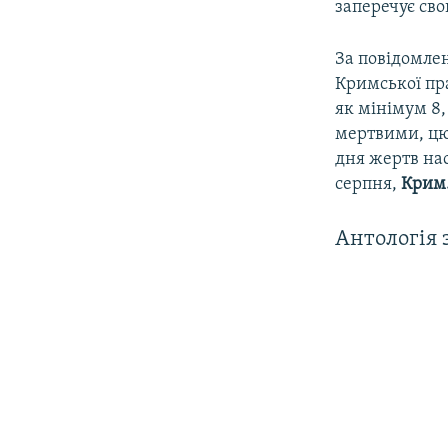
заперечує сво
За повідомле
Кримської пр
як мінімум 8,
мертвими, цю
дня жертв на
серпня,
Крим.
Антологія 