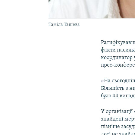
Таміла Ташева
Ратифікувавши
факти насиль
координатор 
прес-конферен
«На сьогодні
Більшість з н
було 44 випа
У організації
знайдені мерт
пізніше засу
досі не знайд