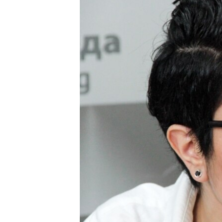
ВІДЕОУРОКИ «ELIFBE»
СВІДЧЕННЯ ОКУПАЦІЇ
УКРАЇНСЬКА ПРОБЛЕМА КРИМУ
ІНФОГРАФІКА