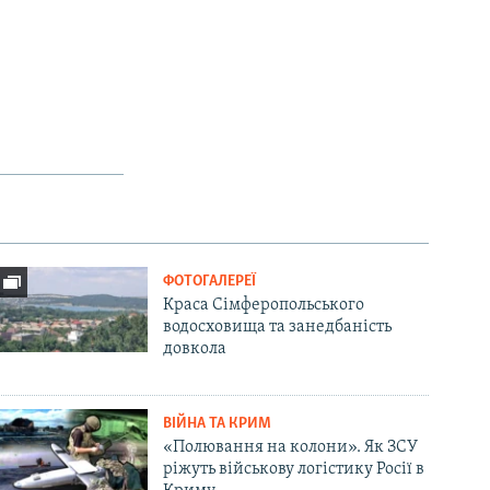
l
i
d
e
ФОТОГАЛЕРЕЇ
Краса Сімферопольського
водосховища та занедбаність
довкола
ВІЙНА ТА КРИМ
«Полювання на колони». Як ЗСУ
ріжуть військову логістику Росії в