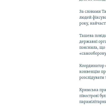
За словами Т
людей фіксува
року, найчаст
Ташева повід
державні орга
пояснила, що
«самооборону
Координатор о
конвенцію про
розслідувати 
Кримська пра
півострові бу
парамілітарн