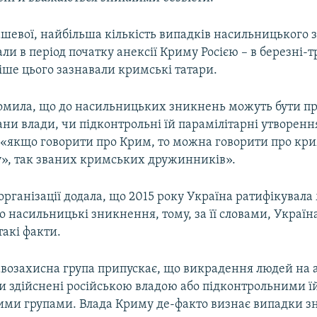
ашевої, найбільша кількість випадків насильницького
ли в період початку анексії Криму Росією – в березні-т
іше цього зазнавали кримські татари.
омила, що до насильницьких зникнень можуть бути пр
ни влади, чи підконтрольні їй парамілітарні утворенн
 «якщо говорити про Крим, то можна говорити про кр
», так званих кримських дружинників».
рганізації додала, що 2015 року Україна ратифікувал
 насильницькі зникнення, тому, за її словами, Україна
такі факти.
возахисна група припускає, що викрадення людей на
ли здійснені російською владою або підконтрольними ї
ими групами. Влада Криму де-факто визнає випадки з