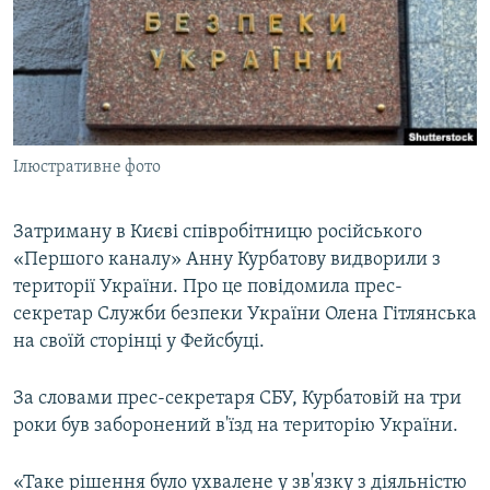
ВІДЕОУРОКИ «ELIFBE»
Русский
СВІДЧЕННЯ ОКУПАЦІЇ
Qırımtatar
УКРАЇНСЬКА ПРОБЛЕМА КРИМУ
ДОЛУЧАЙСЯ!
ІНФОГРАФІКА
Ілюстративне фото
Затриману в Києві співробітницю російського
Усі сайти RFE/RL
«Першого каналу» Анну Курбатову видворили з
території України. Про це повідомила прес-
секретар Служби безпеки України Олена Гітлянська
на своїй сторінці у Фейсбуці.
За словами прес-секретаря СБУ, Курбатовій на три
роки був заборонений в'їзд на територію України.
«Таке рішення було ухвалене у зв'язку з діяльністю