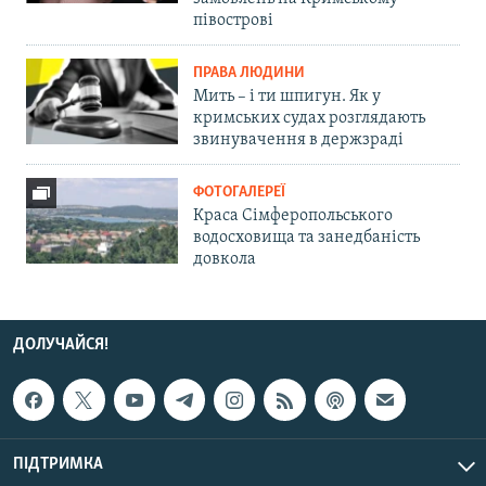
півострові
ПРАВА ЛЮДИНИ
Мить – і ти шпигун. Як у
кримських судах розглядають
звинувачення в держзраді
ФОТОГАЛЕРЕЇ
Краса Сімферопольського
водосховища та занедбаність
довкола
ДОЛУЧАЙСЯ!
ПІДТРИМКА