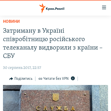
Доступність
посилання
Перейти
НОВИНИ
до
НОВИНИ
Затриману в Україні
основного
ВОДА.КРИМ
матеріалу
співробітницю російського
ВІДЕО ТА ФОТО
Перейти
телеканалу видворили з країни –
до
ПОЛІТИКА
СБУ
основної
БЛОГИ
навігації
30 серпень 2017, 22:57
Перейти
ПОГЛЯД
до
Поділитись
Читати без VPN
ІНТЕРВ'Ю
пошуку
ВСЕ ЗА ДЕНЬ
СПЕЦПРОЕКТИ
ЯК ОБІЙТИ БЛОКУВАННЯ
ДЕПОРТАЦІЯ