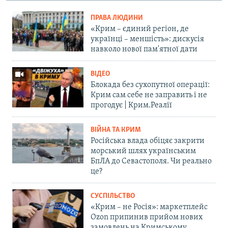
ПРАВА ЛЮДИНИ
«Крим – єдиний регіон, де
українці – меншість»: дискусія
навколо нової пам'ятної дати
ВІДЕО
Блокада без сухопутної операції:
Крим сам себе не заправить і не
прогодує | Крим.Реалії
ВІЙНА ТА КРИМ
Російська влада обіцяє закрити
морський шлях українським
БпЛА до Севастополя. Чи реально
це?
СУСПІЛЬСТВО
«Крим – не Росія»: маркетплейс
Ozon припинив прийом нових
замовлень на Кримському