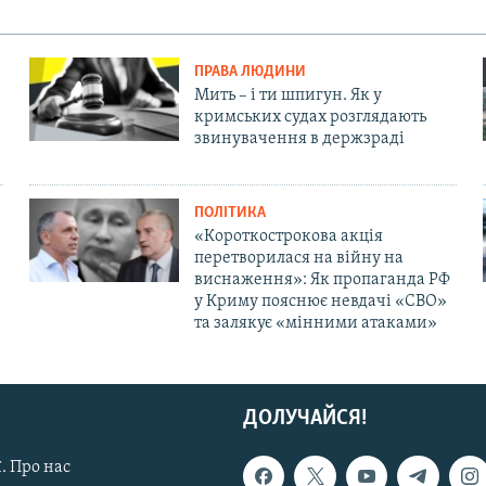
ПРАВА ЛЮДИНИ
Мить – і ти шпигун. Як у
кримських судах розглядають
звинувачення в держзраді
ПОЛІТИКА
«Короткострокова акція
перетворилася на війну на
виснаження»: Як пропаганда РФ
у Криму пояснює невдачі «СВО»
та залякує «мінними атаками»
ДОЛУЧАЙСЯ!
. Про нас