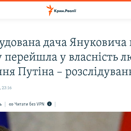
удована дача Януковича 
 перейшла у власність л
ння Путіна – розслідуван
 23:16
ь
Читати без VPN