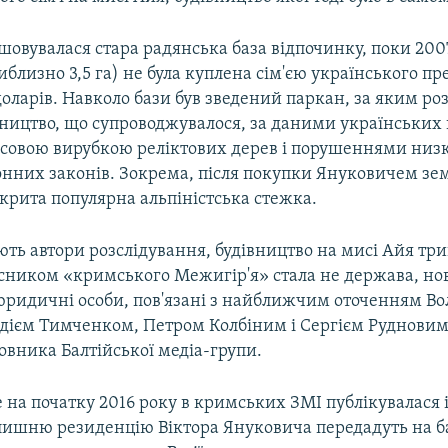
шовувалася стара радянська база відпочинку, поки 2007
иблизно 3,5 га) не була куплена сім'єю українського пр
доларів. Навколо бази був зведений паркан, за яким ро
вництво, що супроводжувалося, за даними українських
масовою вирубкою реліктових дерев і порушеннями низ
нних законів. Зокрема, після покупки Януковичем зем
крита популярна альпіністська стежка.
ть автори розслідування, будівництво на мисі Айя три
сником «кримського Межигір'я» стала не держава, но
 юридичні особи, пов'язані з найближчим оточенням В
адієм Тимченком, Петром Колбіним і Сергієм Рудновим
овника Балтійської медіа-групи.
 на початку 2016 року в кримських ЗМІ публікувалася
олишню резиденцію Віктора Януковича передадуть на б