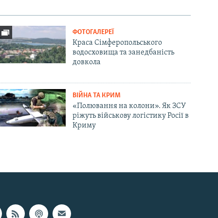
ФОТОГАЛЕРЕЇ
Краса Сімферопольського
водосховища та занедбаність
довкола
ВІЙНА ТА КРИМ
«Полювання на колони». Як ЗСУ
ріжуть військову логістику Росії в
Криму