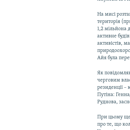
На мисі розта
територія (пр
1,2 мільйона 
активне буді
активістів, 
природоохоро
Айя була пере
Як повідомляю
черговим вла
резиденції –
Путіна: Генн
Руднова, засн
При цьому ще
про те, що к