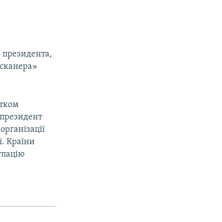
 президента,
 сканера»
атком
у президент
організації
ї. Країни
упацію