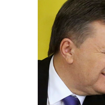
ВІДЕОУРОКИ «ELIFBE»
СВІДЧЕННЯ ОКУПАЦІЇ
УКРАЇНСЬКА ПРОБЛЕМА КРИМУ
ІНФОГРАФІКА