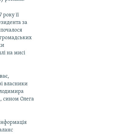
 року її
езидента за
зпочалося
 громадських
ки
лі на мисі
ває,
ві власники
олодимира
, сином Олега
 інформація
аланс