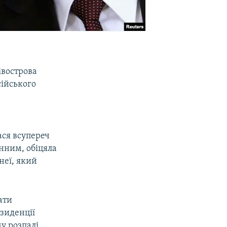
івострова
сійського
ася всупереч
нним, обіцяла
неї, який
ати
езиденції
му розпалі.