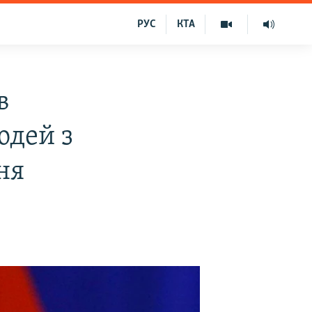
РУС
КТА
в
юдей з
ня