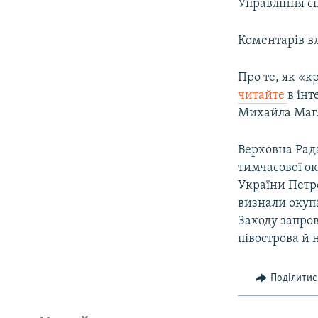
Управління сп
Коментарів вл
Про те, як «
читайте
в інт
Михайла Маг
Верховна Рада
тимчасової ок
України Петр
визнали окупа
Заходу запро
півострова й 
Поділитис