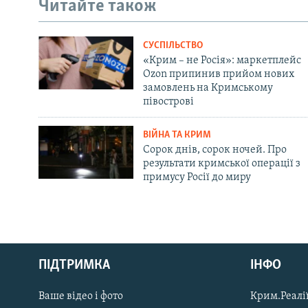
Читайте також
СУСПІЛЬСТВО
«Крим – не Росія»: маркетплейс
Ozon припинив прийом нових
замовлень на Кримському
півострові
ВІЙНА ТА КРИМ
Сорок днів, сорок ночей. Про
результати кримської операції з
примусу Росії до миру
Русский
ПІДТРИМКА
ІНФО
Qırımtatar
Ваше відео і фото
Крим.Реалії
ДОЛУЧАЙСЯ!