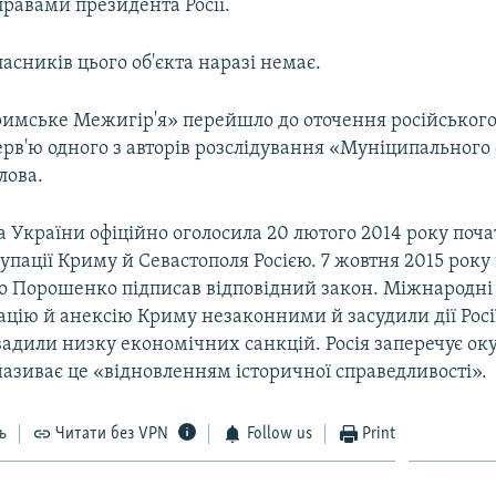
равами президента Росії.
асників цього об'єкта наразі немає.
кримське Межигір'я» перейшло до оточення російського
ерв'ю одного з авторів розслідування «Муніципального
лова.
 України офіційно оголосила 20 лютого 2014 року поч
упації Криму й Севастополя Росією. 7 жовтня 2015 рок
о Порошенко підписав відповідний закон. Міжнародні 
цію й анексію Криму незаконними й засудили дії Росі
вадили низку економічних санкцій. Росія заперечує ок
називає це «відновленням історичної справедливості».
ь
Читати без VPN
Follow us
Print