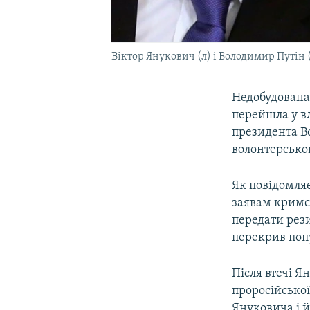
Віктор Янукович (л) і Володимир Путін 
Недобудована 
перейшла у в
президента В
волонтерсько
Як повідомля
заявам кримсь
передати рези
перекрив попу
Після втечі Я
проросійської
Януковича і йо