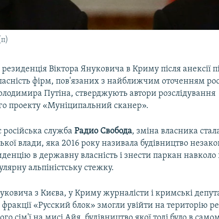
(п)
резиденція Віктора Януковича в Криму після анексії п
ласність фірм, пов'язаних з найближчим оточенням ро
олодимира Путіна, стверджують автори розслідування
го проекту «Муніципальний сканер».
є російська служба
Радио Свобода
, зміна власника стал
кої влади, яка 2016 року називала будівництво незако
денцію в державну власність і знести паркан навколо 
лярну альпіністську стежку.
нуковича з Києва, у Криму журналісти і кримські депут
 фракції «Русский блок» змогли увійти на територію р
го сім'ї на мисі Айя, будівництво якої тоді було в само