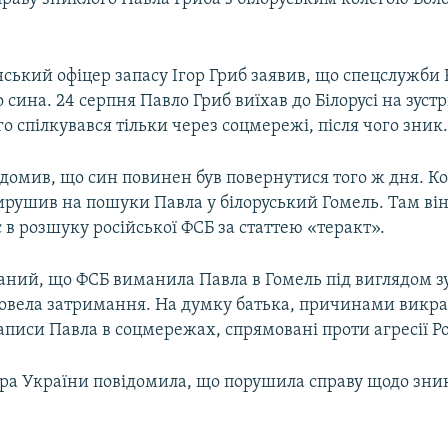
ський офіцер запасу Ігор Гриб заявив, що спецслужби 
о сина. 24 серпня Павло Гриб виїхав до Білорусі на зустр
го спілкувався тільки через соцмережі, після чого зник
ідомив, що син повинен був повернутися того ж дня. Ко
вирушив на пошуки Павла у білоруський Гомель. Там він
 в розшуку російської ФСБ за статтею «теракт».
ний, що ФСБ виманила Павла в Гомель під виглядом зу
ровела затримання. На думку батька, причинами викр
аписи Павла в соцмережах, спрямовані проти агресії Рос
ра України повідомила, що порушила справу щодо зн