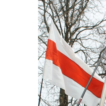
ВІДЕОУРОКИ «ELIFBE»
СВІДЧЕННЯ ОКУПАЦІЇ
УКРАЇНСЬКА ПРОБЛЕМА КРИМУ
ІНФОГРАФІКА