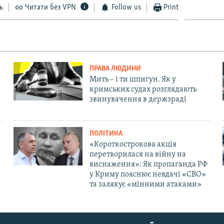
ь
Читати без VPN
Follow us
Print
ПРАВА ЛЮДИНИ
Мить – і ти шпигун. Як у
кримських судах розглядають
звинувачення в держзраді
ПОЛІТИКА
«Короткострокова акція
перетворилася на війну на
виснаження»: Як пропаганда РФ
у Криму пояснює невдачі «СВО»
та залякує «мінними атаками»