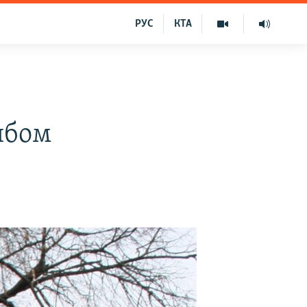
РУС
КТА
ибом