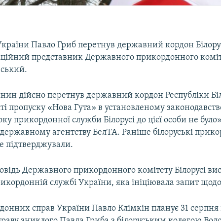
країни Павло Гриб перетнув державний кордон Білорус
іційний представник Державного прикордонного коміте
ський.
нин дійсно перетнув державний кордон Республіки Біл
ті пропуску «Нова Гута» в установленому законодавств
оку прикордонної служби Білорусі до цієї особи не було»
державному агентству БелТА. Раніше білоруські прик
е підтверджували.
повідь Державного прикордонного комітету Білорусі ви
икордонній службі України, яка ініціювала запит щодо
донних справ України Павло Клімкін планує 31 серпня
праву зниклого Павла Гриба з білоруським колегою Во