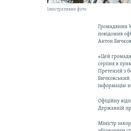
Ілюстративне фото
Громадянин У
повідомив оф
Антон Бичков
«Цей громадя
серпня в пунк
Претензій з б
Бичковський 
інформацію н
Офіційну від
Державній пр
Міністр закор
обговорити с