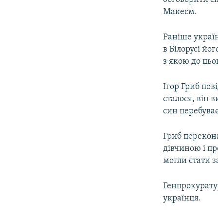
Макеєм.
Раніше україн
в Білорусі йог
з якою до цьо
Ігор Гриб пов
сталося, він 
син перебуває
Гриб перекона
дівчиною і п
могли стати з
Генпрокурату
українця.