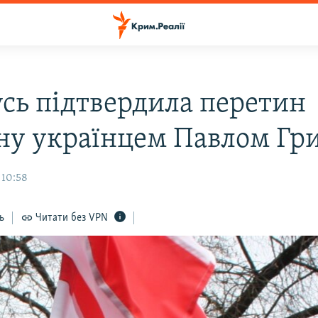
усь підтвердила перетин
ну українцем Павлом Гр
 10:58
ь
Читати без VPN