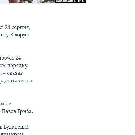
і 24 серпня,
ту Білорусі
орусь 24
ом порядку.
, – сказав
ордонники цю
слали
 Павла Гриба.
 в Будапешті
лодимиром