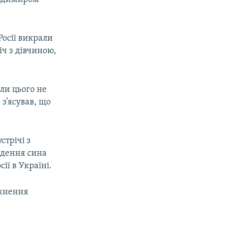
Росії викрали
іч з дівчиною,
.
ли цього не
 з’ясував, що
стрічі з
адення сина
ії в Україні.
икнення