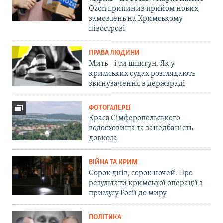
Ozon припинив прийом нових
замовлень на Кримському
півострові
ПРАВА ЛЮДИНИ
Мить – і ти шпигун. Як у
кримських судах розглядають
звинувачення в держзраді
ФОТОГАЛЕРЕЇ
Краса Сімферопольського
водосховища та занедбаність
довкола
ВІЙНА ТА КРИМ
Сорок днів, сорок ночей. Про
результати кримської операції з
примусу Росії до миру
ПОЛІТИКА