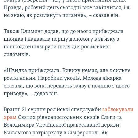
Завтра (
1 вересня – КР
) у нього прийомний день.
Правда, робочий день сьогодні вже закінчився, і я
не знаю, як розглянуть питання», – сказав він.
Також Климент додав, що до нього приїжджала
швидка і надавала першу допомогу в зв'язку з
пошкодженням руки після дій російських
силовиків.
«Швидка приїжджала. Вивиху немає, але є сильне
розтягнення. Наробили уколів. Молода лікарка
сказала, що вона передасть заяву в поліцію з цього
приводу», – додав він.
Вранці 31 серпня російські спецслужби
заблокували
храм
Святих рівноапостольних князів Ольги та
Володимира Української православної церкви
Київського патріархату в Сімферополі. Як