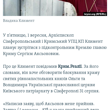
ВІДЕОУРОКИ «ELIFBE»
Русский
СВІДЧЕННЯ ОКУПАЦІЇ
Qırımtatar
Владика Климент
УКРАЇНСЬКА ПРОБЛЕМА КРИМУ
ДОЛУЧАЙСЯ!
ІНФОГРАФІКА
У п'ятницю, 1 вересня, Архієпископ
Сімферопольський і Кримський УПЦ КП Климент
планує зустрітися з підконтрольним Кремлю главою
Усі сайти RFE/RL
Криму Сергієм Аксьоновим.
Про це Климент повідомив
Крим.Реалії
. За його
словами, він хоче обговорити блокування храму
святих рівноапостольних князів Ольги та
Володимира Української православної церкви
Київського патріархату в Сімферополі 31 серпня.
«Написав заяву, щоб Аксьонов мене прийняв.