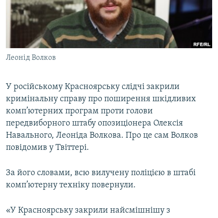
ВІДЕОУРОКИ «ELIFBE»
Русский
СВІДЧЕННЯ ОКУПАЦІЇ
Qırımtatar
УКРАЇНСЬКА ПРОБЛЕМА КРИМУ
Леонід Волков
ДОЛУЧАЙСЯ!
ІНФОГРАФІКА
У російському Красноярську слідчі закрили
кримінальну справу про поширення шкідливих
Усі сайти RFE/RL
комп’ютерних програм проти голови
передвиборного штабу опозиціонера Олексія
Навального, Леоніда Волкова. Про це сам Волков
повідомив у Твіттері.
За його словами, всю вилучену поліцією в штабі
комп’ютерну техніку повернули.
«У Красноярську закрили найсмішнішу з