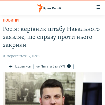
Доступність
посилання
Перейти
НОВИНИ
до
НОВИНИ
Росія: керівник штабу Навального
основного
ВОДА.КРИМ
матеріалу
заявляє, що справу проти нього
ВІДЕО ТА ФОТО
Перейти
закрили
до
ПОЛІТИКА
основної
01 вересень 2017, 15:09
БЛОГИ
навігації
Перейти
Поділитись
Читати без VPN
ПОГЛЯД
до
ІНТЕРВ'Ю
пошуку
ВСЕ ЗА ДЕНЬ
СПЕЦПРОЕКТИ
ЯК ОБІЙТИ БЛОКУВАННЯ
ДЕПОРТАЦІЯ