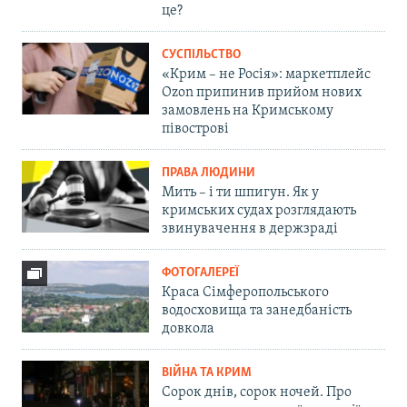
це?
СУСПІЛЬСТВО
«Крим – не Росія»: маркетплейс
Ozon припинив прийом нових
замовлень на Кримському
півострові
ПРАВА ЛЮДИНИ
Мить – і ти шпигун. Як у
кримських судах розглядають
звинувачення в держзраді
ФОТОГАЛЕРЕЇ
Краса Сімферопольського
водосховища та занедбаність
довкола
ВІЙНА ТА КРИМ
Сорок днів, сорок ночей. Про