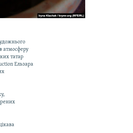
художнього
 в атмосферу
ьких татар
ction Ельзара
их
у,
орених
цікава