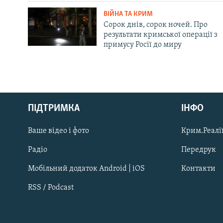
ВІЙНА ТА КРИМ
Сорок днів, сорок ночей. Про
результати кримської операції з
примусу Росії до миру
Русский
ПІДТРИМКА
ІНФО
Qırımtatar
Ваше відео і фото
Крим.Реалії
ДОЛУЧАЙСЯ!
Радіо
Передрук
Мобільний додаток Android | iOS
Контакти
RSS / Podcast
Усі сайти RFE/RL