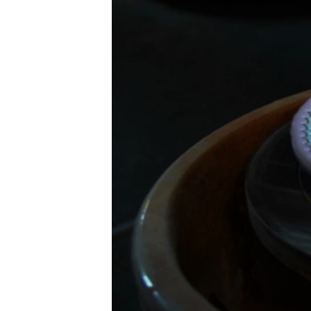
ВІДЕОУРОКИ «ELIFBE»
СВІДЧЕННЯ ОКУПАЦІЇ
УКРАЇНСЬКА ПРОБЛЕМА КРИМУ
ІНФОГРАФІКА