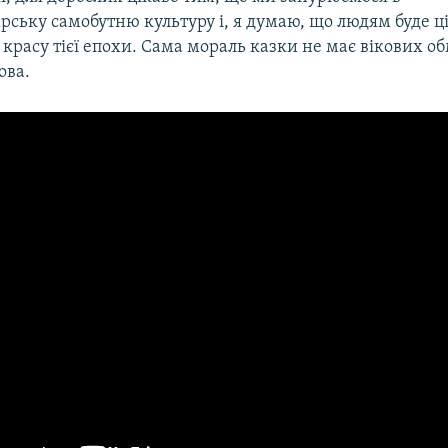
ську самобутню культуру і, я думаю, що людям буде ц
красу тієї епохи. Сама мораль казки не має вікових о
ова.