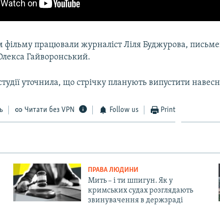
м фільму працювали журналіст Ліля Буджурова, письме
Олекса Гайворонський.
тудії уточнила, що стрічку планують випустити навесні
ь
Читати без VPN
Follow us
Print
ПРАВА ЛЮДИНИ
Мить – і ти шпигун. Як у
кримських судах розглядають
звинувачення в держзраді