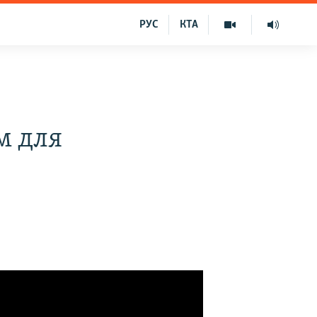
РУС
КТА
м для