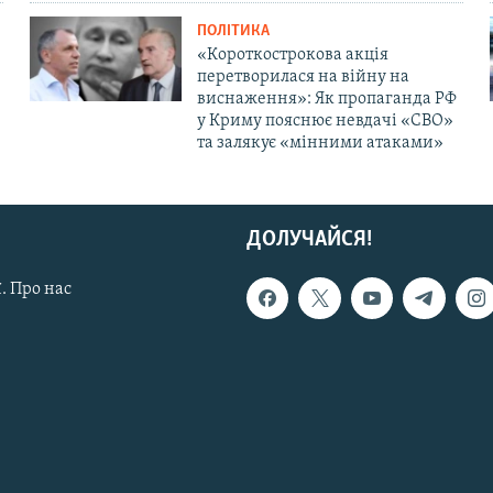
ПОЛІТИКА
«Короткострокова акція
перетворилася на війну на
виснаження»: Як пропаганда РФ
у Криму пояснює невдачі «СВО»
та залякує «мінними атаками»
ДОЛУЧАЙСЯ!
. Про нас