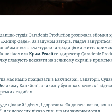
дакшн-студія Qaradeniz Production розпочала зйомки 
«Хидир-деде». За задумом авторів, глядач зануриться
познайомиться з культурою та традиціями життя кримс
 Як повідомила
Крим.Реалії
гендиректор Qaradeniz Produ
річку планують показати на великому екрані в кримськ
па має намір працювати в Бахчисараї, Євпаторії, Судак
Великому Каньйоні, а також у будинках-музеях і відтв
рських садибах.
уде цікавий і дітям, і дорослим. Як дитяча казка, вона 
ії, для дорослих цікаво тим, що ми занурюємося в