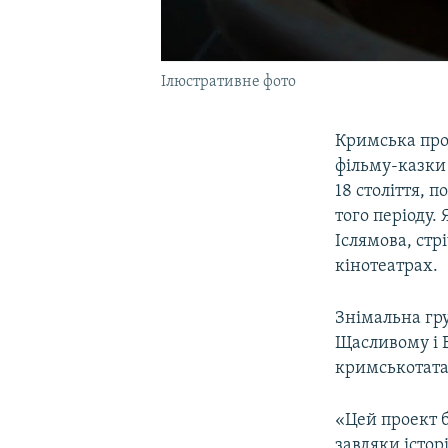
Ілюстративне фото
Кримська про
фільму-казки 
18 століття, 
того періоду.
Іслямова, ст
кінотеатрах.
Знімальна гру
Щасливому і 
кримськотата
«Цей проект б
завдяки істор