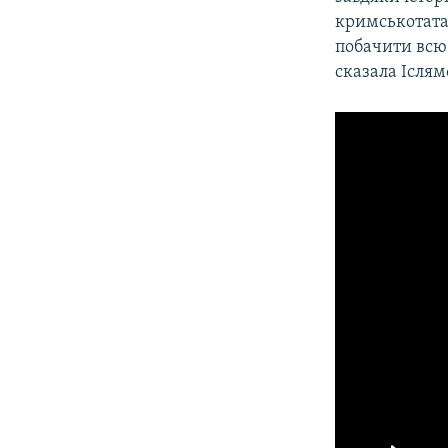
кримськотатар
побачити всю 
сказала Іслям