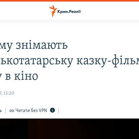
му знімають
ькотатарську казку-філь
 в кіно
, 15:20
ь
Читати без VPN