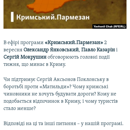
ВІДЕОУРОКИ «ELIFBE»
Русский
СВІДЧЕННЯ ОКУПАЦІЇ
Qırımtatar
УКРАЇНСЬКА ПРОБЛЕМА КРИМУ
ДОЛУЧАЙСЯ!
ІНФОГРАФІКА
В ефірі програми
«Кримський.Пармезан»
2
вересня
Олександр Янковський
,
Павло Казарін
і
Сергій Мокрушин
обговорюють головні події
Усі сайти RFE/RL
тижня, що минає в Криму.
Чи підтримує Сергій Аксьонов Поклонську в
боротьбі проти «Матильди»? Чому кримські
чиновники не хочуть будувати дороги? Кому не
подобається відпочинок в Криму, і чому туристів
стало менше?
Відповіді на ці та інші питання – у нашій програмі.