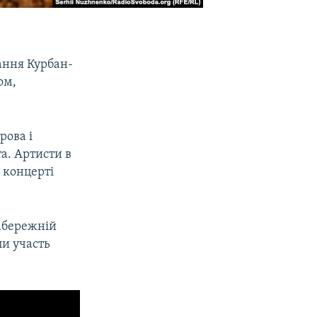
вання Курбан-
ом,
рова і
а. Артисти в
 концерті
набережній
ли участь