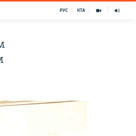
РУС
КТА
м
м