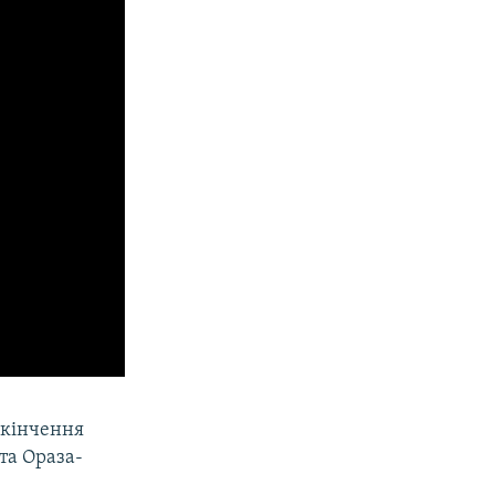
акінчення
та Ораза-