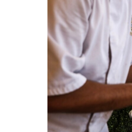
ВІДЕОУРОКИ «ELIFBE»
СВІДЧЕННЯ ОКУПАЦІЇ
УКРАЇНСЬКА ПРОБЛЕМА КРИМУ
ІНФОГРАФІКА