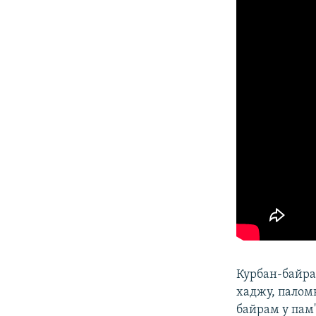
Курбан-байра
хаджу, паломн
байрам у пам