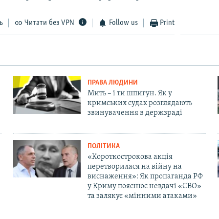
ь
Читати без VPN
Follow us
Print
ПРАВА ЛЮДИНИ
Мить – і ти шпигун. Як у
кримських судах розглядають
звинувачення в держзраді
ПОЛІТИКА
«Короткострокова акція
перетворилася на війну на
виснаження»: Як пропаганда РФ
у Криму пояснює невдачі «СВО»
та залякує «мінними атаками»