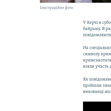
Ілюстраційне фото
У Керчі в суб
байраму. В р
повідомляють
На спеціально
символу кримс
кримськотата
взяли участь д
Як повідомля
пройшли змаг
вихованці міс