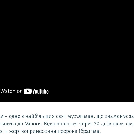
м – одне з найбільших свят мусульман, що знаменує з
ицтва до Мекки. Відзначається через 70 днів після свя
'ять жертвопринесення пророка Ібрагіма.