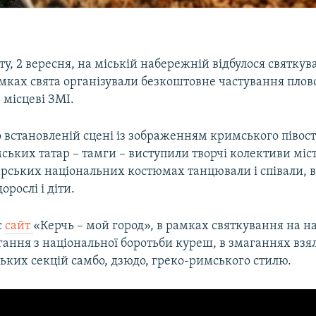
оту, 2 вересня, на міській набережній відбулося святку
амках свята організували безкоштовне частування плов
 місцеві ЗМІ.
 встановленій сцені із зображенням кримського півост
ьких татар – тамги – виступили творчі колективи міст
рських національних костюмах танцювали і співали, в
орослі і діти.
є
сайт
«Керчь – мой город», в рамках святкування на 
ання з національної боротьби куреш, в змаганнях взя
ьких секцій самбо, дзюдо, греко-римського стилю.