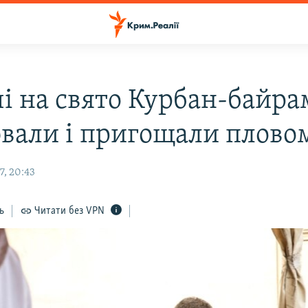
чі на свято Курбан-байра
вали і пригощали плово
7, 20:43
ь
Читати без VPN