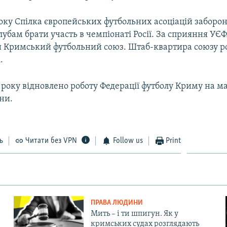
року Спілка європейських футбольних асоціацій заборо
бам брати участь в чемпіонаті Росії. За сприяння УЄФ
й Кримський футбольний союз. Штаб-квартира союзу р
.
 року відновлено роботу Федерації футболу Криму на м
ни.
ь
Читати без VPN
Follow us
Print
ПРАВА ЛЮДИНИ
Мить – і ти шпигун. Як у
кримських судах розглядають