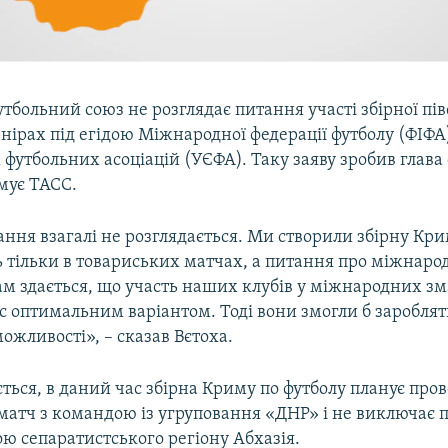
больний союз не розглядає питання участі збірної пів
нірах під егідою Міжнародної федерації футболу (ФІФА
футбольних асоціацій (УЄФА). Таку заяву зробив глава
мує ТАСС.
ння взагалі не розглядається. Ми створили збірну Кри
 тільки в товариських матчах, а питання про міжнарод
Нам здається, що участь наших клубів у міжнародних з
ас оптимальним варіантом. Тоді вони змогли б зароблят
ожливості», – сказав Вєтоха.
ться, в даний час збірна Криму по футболу планує про
матч з командою із угруповання «ДНР» і не виключає 
ю сепаратистського регіону Абхазія.