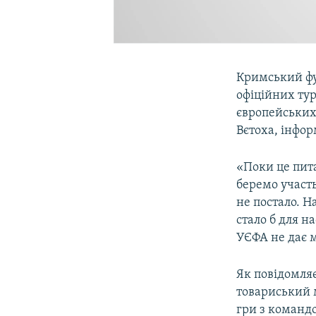
Кримський фут
офіційних тур
європейських 
Вєтоха, інфор
«Поки це пита
беремо участь
не постало. 
стало б для н
УЄФА не дає м
Як повідомляє
товариський 
гри з командо