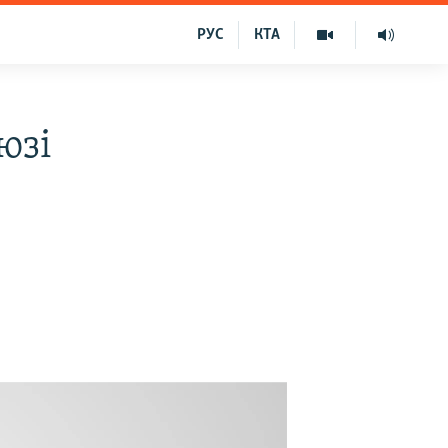
РУС
КТА
юзі