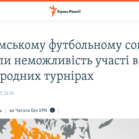
мському футбольному со
ли неможливість участі в
родних турнірах
, 21:15
ь
Читати без VPN