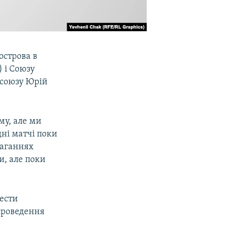
острова в
) і Союзу
 союзу Юрій
му, але ми
ні матчі поки
маганнях
и, але поки
вести
проведення