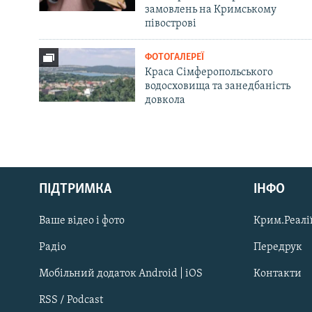
замовлень на Кримському
півострові
ФОТОГАЛЕРЕЇ
Краса Сімферопольського
водосховища та занедбаність
довкола
Русский
ПІДТРИМКА
ІНФО
Qırımtatar
Ваше відео і фото
Крим.Реалії
ДОЛУЧАЙСЯ!
Радіо
Передрук
Мобільний додаток Android | iOS
Контакти
RSS / Podcast