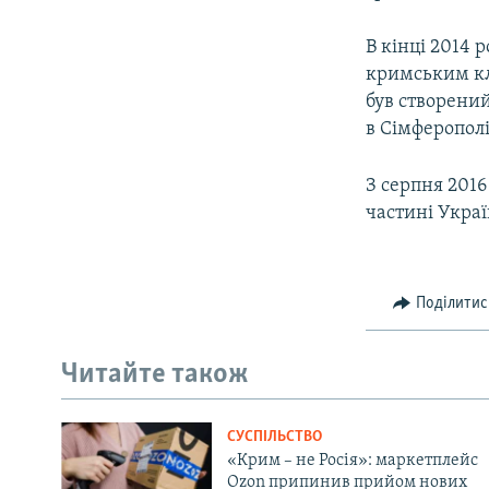
В кінці 2014 
кримським клу
був створени
в Сімферополі
З серпня 2016
частині Украї
Поділитис
Читайте також
СУСПІЛЬСТВО
«Крим – не Росія»: маркетплейс
Ozon припинив прийом нових