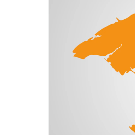
ВІДЕОУРОКИ «ELIFBE»
СВІДЧЕННЯ ОКУПАЦІЇ
УКРАЇНСЬКА ПРОБЛЕМА КРИМУ
ІНФОГРАФІКА