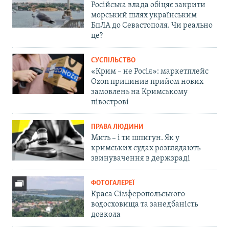
Російська влада обіцяє закрити
морський шлях українським
БпЛА до Севастополя. Чи реально
це?
СУСПІЛЬСТВО
«Крим – не Росія»: маркетплейс
Ozon припинив прийом нових
замовлень на Кримському
півострові
ПРАВА ЛЮДИНИ
Мить – і ти шпигун. Як у
кримських судах розглядають
звинувачення в держзраді
ФОТОГАЛЕРЕЇ
Краса Сімферопольського
водосховища та занедбаність
довкола