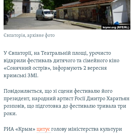
ВІДЕОУРОКИ «ELIFBE»
Русский
СВІДЧЕННЯ ОКУПАЦІЇ
Qırımtatar
УКРАЇНСЬКА ПРОБЛЕМА КРИМУ
Євпаторія, архівне фото
ДОЛУЧАЙСЯ!
ІНФОГРАФІКА
У Євпаторії, на Театральній площі, урочисто
відкрили фестиваль дитячого та сімейного кіно
Усі сайти RFE/RL
«Сонячний острів», інформують 2 вересня
кримські ЗМІ.
Повідомляється, що зі сцени фестивалю його
президент, народний артист Росії Дмитро Харатьян
розповів, що підготовка до фестивалю тривала три
роки.
РИА «Крым»
цитує
голову міністерства культури