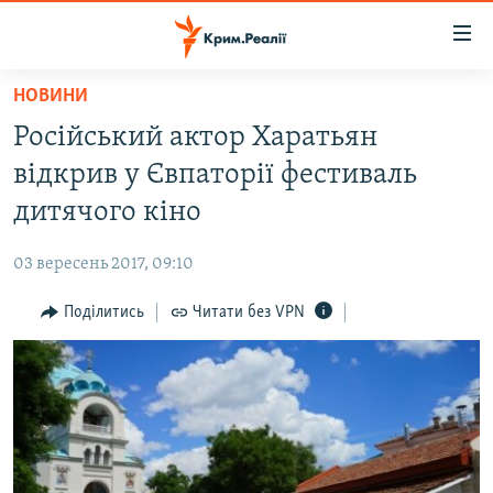
Доступність
посилання
Перейти
НОВИНИ
до
НОВИНИ
Російський актор Харатьян
основного
ВОДА.КРИМ
матеріалу
відкрив у Євпаторії фестиваль
ВІДЕО ТА ФОТО
Перейти
дитячого кіно
до
ПОЛІТИКА
основної
03 вересень 2017, 09:10
БЛОГИ
навігації
Перейти
Поділитись
Читати без VPN
ПОГЛЯД
до
ІНТЕРВ'Ю
пошуку
ВСЕ ЗА ДЕНЬ
СПЕЦПРОЕКТИ
ЯК ОБІЙТИ БЛОКУВАННЯ
ДЕПОРТАЦІЯ