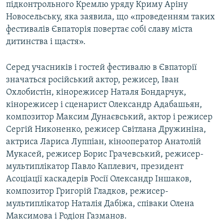
підконтрольного Кремлю уряду Криму Аріну
Новосельську, яка заявила, що «проведенням таких
фестивалів Євпаторія повертає собі славу міста
дитинства і щастя».
Серед учасників і гостей фестивалю в Євпаторії
значаться російський актор, режисер, Іван
Охлобистін, кінорежисер Наталя Бондарчук,
кінорежисер і сценарист Олександр Адабашьян,
композитор Максим Дунаєвський, актор і режисер
Сергій Никоненко, режисер Світлана Дружиніна,
актриса Лариса Луппіан, кінооператор Анатолій
Мукасей, режисер Борис Грачевський, режисер-
мультиплікатор Павло Каплевич, президент
Асоціації каскадерів Росії Олександр Іншаков,
композитор Григорій Гладков, режисер-
мультиплікатор Наталія Дабіжа, співаки Олена
Максимова і Родіон Газманов.