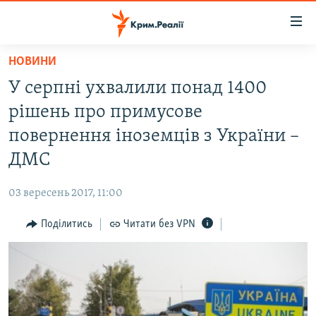
Доступність
посилання
Перейти
НОВИНИ
до
НОВИНИ
У серпні ухвалили понад 1400
основного
ВОДА.КРИМ
матеріалу
рішень про примусове
ВІДЕО ТА ФОТО
Перейти
повернення іноземців з України –
до
ПОЛІТИКА
ДМС
основної
БЛОГИ
навігації
03 вересень 2017, 11:00
Перейти
ПОГЛЯД
до
Поділитись
Читати без VPN
ІНТЕРВ'Ю
пошуку
ВСЕ ЗА ДЕНЬ
СПЕЦПРОЕКТИ
ЯК ОБІЙТИ БЛОКУВАННЯ
ДЕПОРТАЦІЯ