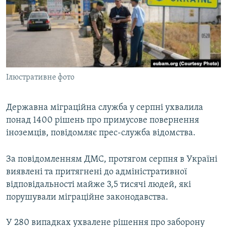
ВІДЕОУРОКИ «ELIFBE»
Русский
СВІДЧЕННЯ ОКУПАЦІЇ
Qırımtatar
УКРАЇНСЬКА ПРОБЛЕМА КРИМУ
ДОЛУЧАЙСЯ!
ІНФОГРАФІКА
Ілюстративне фото
Державна міграційна служба у серпні ухвалила
Усі сайти RFE/RL
понад 1400 рішень про примусове повернення
іноземців, повідомляє прес-служба відомства.
За повідомленням ДМС, протягом серпня в Україні
виявлені та притягнені до адміністративної
відповідальності майже 3,5 тисячі людей, які
порушували міграційне законодавства.
У 280 випадках ухвалене рішення про заборону