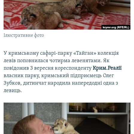
ВІДЕОУРОКИ «ELIFBE»
Русский
СВІДЧЕННЯ ОКУПАЦІЇ
Qırımtatar
УКРАЇНСЬКА ПРОБЛЕМА КРИМУ
Ілюстративне фото
ДОЛУЧАЙСЯ!
ІНФОГРАФІКА
У кримському сафарі-парку «Тайган» колекція
левів поповнилася чотирма левенятами. Як
Усі сайти RFE/RL
повідомив 3 вересня кореспонденту
Крим.Реалії
власник парку, кримський підприємець Олег
Зубков, дитинчат народила напередодні одна з
левиць.