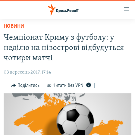
Доступність
посилання
Перейти
НОВИНИ
до
НОВИНИ
Чемпіонат Криму з футболу: у
основного
ВОДА.КРИМ
матеріалу
неділю на півострові відбудуться
ВІДЕО ТА ФОТО
Перейти
чотири матчі
до
ПОЛІТИКА
основної
03 вересень 2017, 17:14
БЛОГИ
навігації
Перейти
Поділитись
Читати без VPN
ПОГЛЯД
до
ІНТЕРВ'Ю
пошуку
ВСЕ ЗА ДЕНЬ
СПЕЦПРОЕКТИ
ЯК ОБІЙТИ БЛОКУВАННЯ
ДЕПОРТАЦІЯ