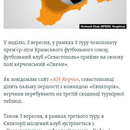
ВІДЕОУРОКИ «ELIFBE»
Русский
СВІДЧЕННЯ ОКУПАЦІЇ
Qırımtatar
УКРАЇНСЬКА ПРОБЛЕМА КРИМУ
ДОЛУЧАЙСЯ!
ІНФОГРАФІКА
У неділю, 3 вересня, у рамках 3 туру чемпіонату
прем'єр-ліги Кримського футбольного союзу,
футбольний клуб «Севастополь» прийме на своєму
Усі сайти RFE/RL
полі керченський «Океан».
Як повідомляє сайт
«АН-Керчь»
, севастопольці
ділять пальму першості з командою «Євпаторія»,
керчани перебувають на третій сходинці турнірної
таблиці.
Також 3 вересня, в рамках третього туру, в
Євпаторії місцевий клуб зустрінеться з