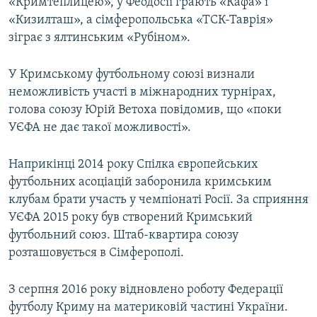
«Кримтеплицею», у Феодосії грають «Кафа» і
«Кизилташ», а сімферопольська «ТСК-Таврія»
зіграє з ялтинським «Рубіном».
У Кримському футбольному союзі визнали
неможливість участі в міжнародних турнірах,
голова союзу Юрій Ветоха повідомив, що «поки
УЄФА не дає такої можливості».
Наприкінці 2014 року Спілка європейських
футбольних асоціацій заборонила кримським
клубам брати участь у чемпіонаті Росії. За сприяння
УЄФА 2015 року був створений Кримський
футбольний союз. Штаб-квартира союзу
розташовується в Сімферополі.
З серпня 2016 року відновлено роботу Федерації
футболу Криму на материковій частині України.