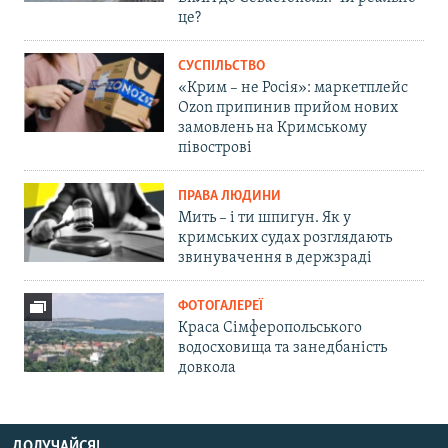
це?
СУСПІЛЬСТВО
«Крим – не Росія»: маркетплейс
Ozon припинив прийом нових
замовлень на Кримському
півострові
ПРАВА ЛЮДИНИ
Мить – і ти шпигун. Як у
кримських судах розглядають
звинувачення в держзраді
ФОТОГАЛЕРЕЇ
Краса Сімферопольського
водосховища та занедбаність
довкола
ДОЛУЧАЙСЯ!