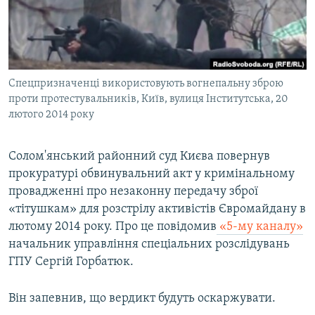
ВІДЕОУРОКИ «ELIFBE»
Русский
СВІДЧЕННЯ ОКУПАЦІЇ
Qırımtatar
УКРАЇНСЬКА ПРОБЛЕМА КРИМУ
Спецпризначенці використовують вогнепальну зброю
ДОЛУЧАЙСЯ!
ІНФОГРАФІКА
проти протестувальників, Київ, вулиця Інститутська, 20
лютого 2014 року
Усі сайти RFE/RL
Солом'янський районний суд Києва повернув
прокуратурі обвинувальний акт у кримінальному
провадженні про незаконну передачу зброї
«тітушкам» для розстрілу активістів Євромайдану в
лютому 2014 року. Про це повідомив
«5-му каналу»
начальник управління спеціальних розслідувань
ГПУ Сергій Горбатюк.
Він запевнив, що вердикт будуть оскаржувати.