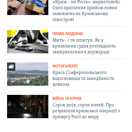
«Крим – не Росія»: маркетплейс
Ozon припинив прийом нових
замовлень на Кримському
півострові
ПРАВА ЛЮДИНИ
Мить – і ти шпигун. Як у
кримських судах розглядають
звинувачення в держзраді
ФОТОГАЛЕРЕЇ
Краса Сімферопольського
водосховища та занедбаність
довкола
ВІЙНА ТА КРИМ
Сорок днів, сорок ночей. Про
результати кримської операції з
примусу Росії до миру