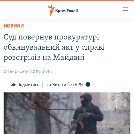
Доступність
посилання
Перейти
НОВИНИ
до
НОВИНИ
Суд повернув прокуратурі
основного
ВОДА.КРИМ
матеріалу
обвинувальний акт у справі
ВІДЕО ТА ФОТО
Перейти
розстрілів на Майдані
до
ПОЛІТИКА
основної
03 вересень 2017, 18:42
БЛОГИ
навігації
Перейти
Поділитись
Читати без VPN
ПОГЛЯД
до
ІНТЕРВ'Ю
пошуку
ВСЕ ЗА ДЕНЬ
СПЕЦПРОЕКТИ
ЯК ОБІЙТИ БЛОКУВАННЯ
ДЕПОРТАЦІЯ