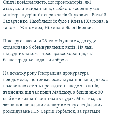
Слідчі повідомляють, що провокаторів, які
атакували майданівців, особисто координував
міністр внутрішніх справ часів Януковича Віталій
Захарченко. Найбільше їх було з Києва і Харкова, а
також – Житомира, Ніжина й Білої Церкви.
Підозру оголосили 26-ти «тітушкам», до суду
спрямовано 6 обвинувальних актів. На лаві
підсудних також – троє правоохоронців, які
безпосередньо видавали зброю.
На початку року Генеральна прокуратура
повідомила, що триває розслідування понад двох з
половиною сотень проваджень щодо злочинів,
вчинених під час подій Майдану, а більш ніж 30
осіб вже визнані винними у судах. Між тим, як
зазначив начальник департаменту спеціальних
розслідувань ГПУ Сергій Горбатюк, за ґратами