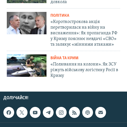
довкола
ПОЛІТИКА
«Короткострокова акція
перетворилася на війну на
виснаження»: Як пропаганда РФ
у Криму пояснює невдачі «СВО»
та залякує «мінними атаками»
ВІЙНА ТА КРИМ
«Полювання на колони». Як ЗСУ
ріжуть військову логістику Росії в
Криму
ДОЛУЧАЙСЯ!