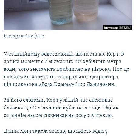
ВІДЕОУРОКИ «ELIFBE»
Русский
СВІДЧЕННЯ ОКУПАЦІЇ
Qırımtatar
УКРАЇНСЬКА ПРОБЛЕМА КРИМУ
Ілюстраційне фото
ДОЛУЧАЙСЯ!
ІНФОГРАФІКА
У станційному водосховищі, що постачає Керч, в
даний момент є 7 мільйонів 127 кубічних метра
Усі сайти RFE/RL
води, чого вистачить приблизно на півроку. Про це
повідомив заступник генерального директора
підприємства «Вода Крыма» Ігор Данилович.
За його словами, Керч у літній час споживає
близько 1,5-2 мільйонів кубів на місяць. Однак
останнім часом споживання ресурсу зросло.
Данилович також сказав, що якість води у