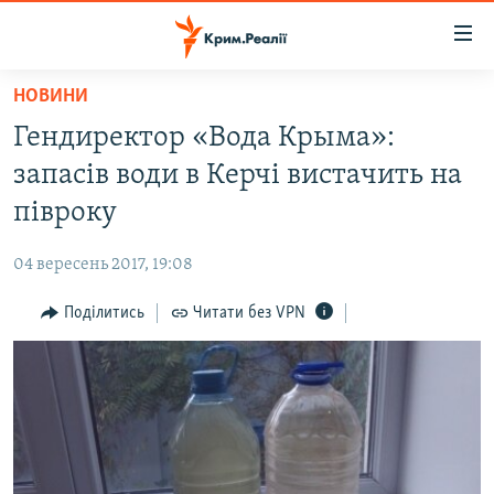
Доступність
посилання
Перейти
НОВИНИ
до
НОВИНИ
Гендиректор «Вода Крыма»:
основного
ВОДА.КРИМ
матеріалу
запасів води в Керчі вистачить на
ВІДЕО ТА ФОТО
Перейти
півроку
до
ПОЛІТИКА
основної
04 вересень 2017, 19:08
БЛОГИ
навігації
Перейти
Поділитись
Читати без VPN
ПОГЛЯД
до
ІНТЕРВ'Ю
пошуку
ВСЕ ЗА ДЕНЬ
СПЕЦПРОЕКТИ
ЯК ОБІЙТИ БЛОКУВАННЯ
ДЕПОРТАЦІЯ