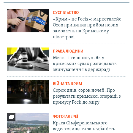
СУСПІЛЬСТВО
«Крим – не Росія»: маркетплейс
Ozon припинив прийом нових
замовлень на Кримському
півострові
ПРАВА ЛЮДИНИ
Мить – і ти шпигун. Як у
кримських судах розглядають
звинувачення в держзраді
ВІЙНА ТА КРИМ
Сорок днів, сорок ночей. Про
результати кримської операції з
примусу Росії до миру
ФОТОГАЛЕРЕЇ
Краса Сімферопольського
водосховища та занедбаність