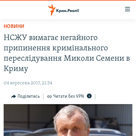
Доступність
посилання
Перейти
НОВИНИ
до
НОВИНИ
НСЖУ вимагає негайного
основного
ВОДА.КРИМ
матеріалу
припинення кримінального
ВІДЕО ТА ФОТО
Перейти
переслідування Миколи Семени в
до
ПОЛІТИКА
Криму
основної
БЛОГИ
навігації
04 вересень 2017, 21:34
Перейти
ПОГЛЯД
до
Поділитись
Читати без VPN
ІНТЕРВ'Ю
пошуку
ВСЕ ЗА ДЕНЬ
СПЕЦПРОЕКТИ
ЯК ОБІЙТИ БЛОКУВАННЯ
ДЕПОРТАЦІЯ