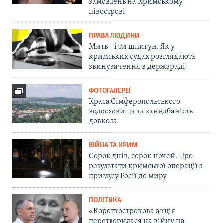
замовлень на Кримському
півострові
ПРАВА ЛЮДИНИ
Мить – і ти шпигун. Як у
кримських судах розглядають
звинувачення в держзраді
ФОТОГАЛЕРЕЇ
Краса Сімферопольського
водосховища та занедбаність
довкола
ВІЙНА ТА КРИМ
Сорок днів, сорок ночей. Про
результати кримської операції з
примусу Росії до миру
ПОЛІТИКА
«Короткострокова акція
перетворилася на війну на