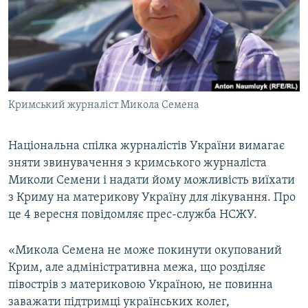
ВІДЕОУРОКИ «ELIFBE»
Русский
СВІДЧЕННЯ ОКУПАЦІЇ
Qırımtatar
УКРАЇНСЬКА ПРОБЛЕМА КРИМУ
ДОЛУЧАЙСЯ!
ІНФОГРАФІКА
Кримський журналіст Микола Семена
Національна спілка журналістів України вимагає
Усі сайти RFE/RL
зняти звинувачення з кримського журналіста
Миколи Семени і надати йому можливість виїхати
з Криму на материкову Україну для лікування. Про
це 4 вересня повідомляє прес-служба НСЖУ.
«Микола Семена не може покинути окупований
Крим, але адміністративна межа, що розділяє
півострів з материковою Україною, не повинна
заважати підтримці українських колег,