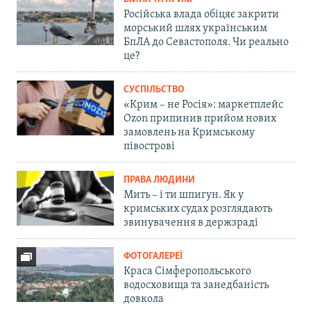
Російська влада обіцяє закрити
морський шлях українським
БпЛА до Севастополя. Чи реально
це?
СУСПІЛЬСТВО
«Крим – не Росія»: маркетплейс
Ozon припинив прийом нових
замовлень на Кримському
півострові
ПРАВА ЛЮДИНИ
Мить – і ти шпигун. Як у
кримських судах розглядають
звинувачення в держзраді
ФОТОГАЛЕРЕЇ
Краса Сімферопольського
водосховища та занедбаність
довкола