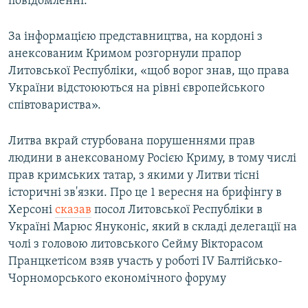
повідомленні.
За інформацією представництва, на кордоні з
анексованим Кримом розгорнули прапор
Литовської Республіки, «щоб ворог знав, що права
України відстоюються на рівні європейського
співтовариства».
Литва вкрай стурбована порушеннями прав
людини в анексованому Росією Криму, в тому числі
прав кримських татар, з якими у Литви тісні
історичні зв'язки. Про це 1 вересня на брифінгу в
Херсоні
сказав
посол Литовської Республіки в
Україні Марюс Януконіс, який в складі делегації на
чолі з головою литовського Сейму Вікторасом
Пранцкетісом взяв участь у роботі IV Балтійсько-
Чорноморського економічного форуму