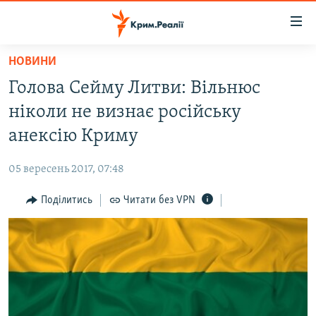
Доступність
посилання
Перейти
НОВИНИ
до
НОВИНИ
Голова Сейму Литви: Вільнюс
основного
ВОДА.КРИМ
матеріалу
ніколи не визнає російську
ВІДЕО ТА ФОТО
Перейти
анексію Криму
до
ПОЛІТИКА
основної
05 вересень 2017, 07:48
БЛОГИ
навігації
Перейти
Поділитись
Читати без VPN
ПОГЛЯД
до
ІНТЕРВ'Ю
пошуку
ВСЕ ЗА ДЕНЬ
СПЕЦПРОЕКТИ
ЯК ОБІЙТИ БЛОКУВАННЯ
ДЕПОРТАЦІЯ