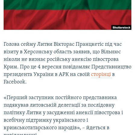
ВІДЕОУРОКИ «ELIFBE»
Русский
СВІДЧЕННЯ ОКУПАЦІЇ
Qırımtatar
УКРАЇНСЬКА ПРОБЛЕМА КРИМУ
ДОЛУЧАЙСЯ!
ІНФОГРАФІКА
Голова сейму Литви Вікторас Пранцкетіс під час
візиту в Херсонську область заявив, що Вільнюс
ніколи не визнає російську анексію півострова
Усі сайти RFE/RL
Крим. Про це 4 вересня повідомляє Представництво
президента України в АРК на своїй
сторінці
в
Facebook.
«Перший заступник постійного представника
подякував литовській делегації за послідовну
політику Литви у засудженні анексії півострова і
всебічну підтримку українського і
кримськотатарського народів», – йдеться в