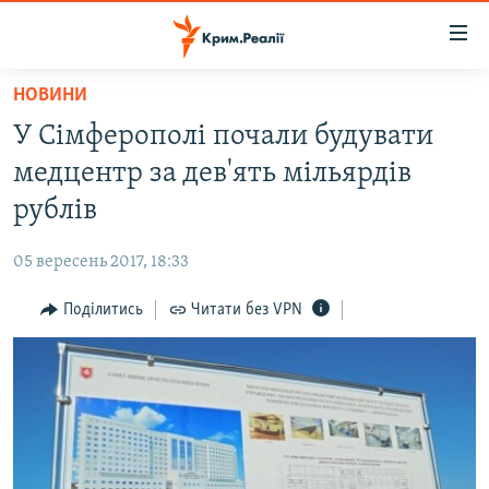
Доступність
посилання
Перейти
НОВИНИ
до
НОВИНИ
У Сімферополі почали будувати
основного
ВОДА.КРИМ
матеріалу
медцентр за дев'ять мільярдів
ВІДЕО ТА ФОТО
Перейти
рублів
до
ПОЛІТИКА
основної
05 вересень 2017, 18:33
БЛОГИ
навігації
Перейти
Поділитись
Читати без VPN
ПОГЛЯД
до
ІНТЕРВ'Ю
пошуку
ВСЕ ЗА ДЕНЬ
СПЕЦПРОЕКТИ
ЯК ОБІЙТИ БЛОКУВАННЯ
ДЕПОРТАЦІЯ