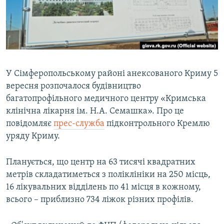
ВІДЕОУРОКИ «ELIFBE»
Русский
СВІДЧЕННЯ ОКУПАЦІЇ
Qırımtatar
УКРАЇНСЬКА ПРОБЛЕМА КРИМУ
ДОЛУЧАЙСЯ!
ІНФОГРАФІКА
У Сімферопольському районі анексованого Криму 5
вересня розпочалося будівництво
багатопрофільного медичного центру «Кримська
Усі сайти RFE/RL
клінічна лікарня ім. Н.А. Семашка». Про це
повідомляє
прес-служба
підконтрольного Кремлю
уряду Криму.
Планується, що центр на 63 тисячі квадратних
метрів складатиметься з поліклініки на 250 місць,
16 лікувальних відділень по 41 місця в кожному,
всього – приблизно 734 ліжок різних профілів.