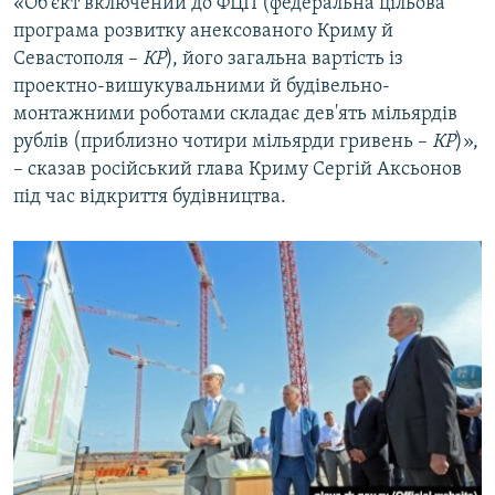
«Об'єкт включений до ФЦП (федеральна цільова
програма розвитку анексованого Криму й
Севастополя –
КР
), його загальна вартість із
проектно-вишукувальними й будівельно-
монтажними роботами складає дев'ять мільярдів
рублів (приблизно чотири мільярди гривень –
КР
)»,
– сказав російський глава Криму Сергій Аксьонов
під час відкриття будівництва.