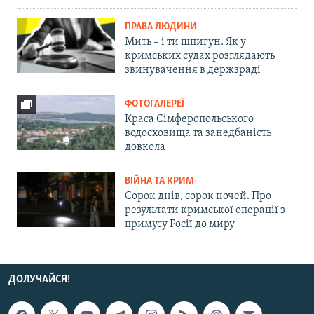
ПРАВА ЛЮДИНИ
Мить – і ти шпигун. Як у
кримських судах розглядають
звинувачення в держзраді
ФОТОГАЛЕРЕЇ
Краса Сімферопольського
водосховища та занедбаність
довкола
ВІЙНА ТА КРИМ
Сорок днів, сорок ночей. Про
результати кримської операції з
примусу Росії до миру
ДОЛУЧАЙСЯ!