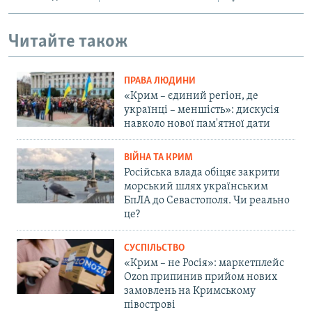
Читайте також
ПРАВА ЛЮДИНИ
«Крим – єдиний регіон, де
українці – меншість»: дискусія
навколо нової пам'ятної дати
ВІЙНА ТА КРИМ
Російська влада обіцяє закрити
морський шлях українським
БпЛА до Севастополя. Чи реально
це?
СУСПІЛЬСТВО
«Крим – не Росія»: маркетплейс
Ozon припинив прийом нових
замовлень на Кримському
півострові