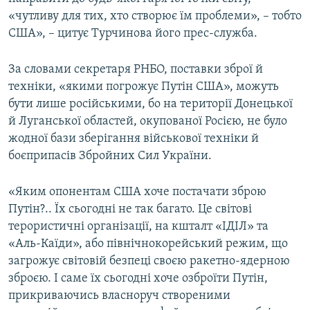
«чутливу для тих, хто створює їм проблеми», – тобто
США», – цитує Турчинова його прес-служба.
За словами секретаря РНБО, поставки зброї й
техніки, «якими погрожує Путін США», можуть
бути лише російськими, бо на території Донецької
й Луганської областей, окупованої Росією, не було
жодної бази зберігання військової техніки й
боєприпасів Збройних Сил України.
«Яким опонентам США хоче постачати зброю
Путін?.. Їх сьогодні не так багато. Це світові
терористичні організації, на кшталт «ІДІЛ» та
«Аль-Каїди», або північнокорейський режим, що
загрожує світовій безпеці своєю ракетно-ядерною
зброєю. І саме їх сьогодні хоче озброїти Путін,
прикриваючись власноруч створеними