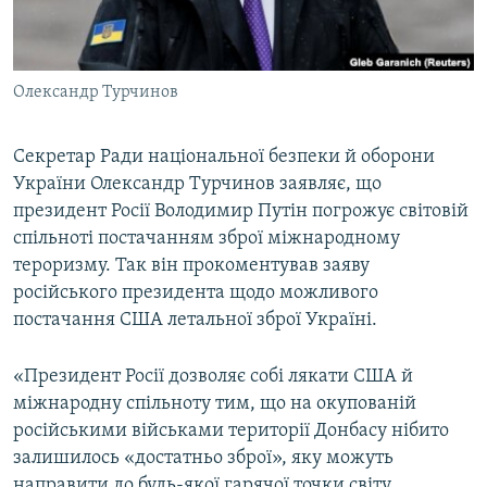
ВІДЕОУРОКИ «ELIFBE»
Русский
СВІДЧЕННЯ ОКУПАЦІЇ
Qırımtatar
Олександр Турчинов
УКРАЇНСЬКА ПРОБЛЕМА КРИМУ
ДОЛУЧАЙСЯ!
ІНФОГРАФІКА
Секретар Ради національної безпеки й оборони
України Олександр Турчинов заявляє, що
президент Росії Володимир Путін погрожує світовій
Усі сайти RFE/RL
спільноті постачанням зброї міжнародному
тероризму. Так він прокоментував заяву
російського президента щодо можливого
постачання США летальної зброї Україні.
«Президент Росії дозволяє собі лякати США й
міжнародну спільноту тим, що на окупованій
російськими військами території Донбасу нібито
залишилось «достатньо зброї», яку можуть
направити до будь-якої гарячої точки світу,