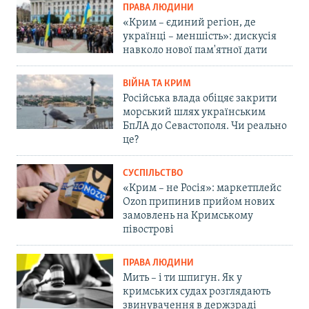
ПРАВА ЛЮДИНИ
«Крим – єдиний регіон, де
українці – меншість»: дискусія
навколо нової пам'ятної дати
ВІЙНА ТА КРИМ
Російська влада обіцяє закрити
морський шлях українським
БпЛА до Севастополя. Чи реально
це?
СУСПІЛЬСТВО
«Крим – не Росія»: маркетплейс
Ozon припинив прийом нових
замовлень на Кримському
півострові
ПРАВА ЛЮДИНИ
Мить – і ти шпигун. Як у
кримських судах розглядають
звинувачення в держзраді