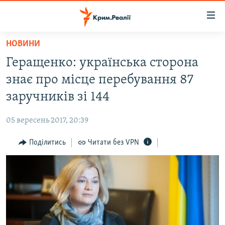
Доступність
посилання
Перейти
НОВИНИ
до
НОВИНИ
Геращенко: українська сторона
основного
ВОДА.КРИМ
матеріалу
знає про місце перебування 87
ВІДЕО ТА ФОТО
Перейти
заручників зі 144
до
ПОЛІТИКА
основної
05 вересень 2017, 20:39
БЛОГИ
навігації
Перейти
Поділитись
Читати без VPN
ПОГЛЯД
до
ІНТЕРВ'Ю
пошуку
ВСЕ ЗА ДЕНЬ
СПЕЦПРОЕКТИ
ЯК ОБІЙТИ БЛОКУВАННЯ
ДЕПОРТАЦІЯ