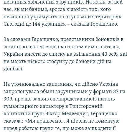
питаннях звільнення заручників. На жаль, за цей
час, як ми бачимо, зросла кількість тих, кого
незаконно утримують на окупованих територіях.
Сьогодні це 144 українці», – сказала Геращенко.
За словами Геращенко, представники бойовиків в
останні кілька місяців шантажем вимагають від
України внести до списку на звільнення 43 осіб, які
не мають ніякого стосунку до бойових дій на
Донбасі.
На уточнювальне запитання, чи дійсно Україна
запропонувала обмін заручниками у форматі 87 на
309, про що заявив спецпредставник із питань
гуманітарного характеру в Тристоронній
контактній групі Віктор Медведчук, Геращенко
сказала: «Ми працюємо... Я ніколи не коментую
перед роботою групи те, що може зашкодити її