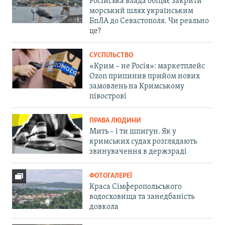
Російська влада обіцяє закрити
морський шлях українським
БпЛА до Севастополя. Чи реально
це?
СУСПІЛЬСТВО
«Крим – не Росія»: маркетплейс
Ozon припинив прийом нових
замовлень на Кримському
півострові
ПРАВА ЛЮДИНИ
Мить – і ти шпигун. Як у
кримських судах розглядають
звинувачення в держзраді
ФОТОГАЛЕРЕЇ
Краса Сімферопольського
водосховища та занедбаність
довкола