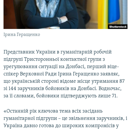
ВІДЕОУРОКИ «ELIFBE»
Русский
СВІДЧЕННЯ ОКУПАЦІЇ
Qırımtatar
УКРАЇНСЬКА ПРОБЛЕМА КРИМУ
Ірина Геращенко
ДОЛУЧАЙСЯ!
ІНФОГРАФІКА
Представник України в гуманітарній робочій
підгрупі Тристоронньої контактної групи з
Усі сайти RFE/RL
урегулювання ситуації на Донбасі, перший віце-
спікер Верховної Ради Ірина Геращенко заявляє,
що українській стороні відоме місце утримання 87
зі 144 заручників бойовиків на Донбасі. Водночас,
за її словами, бойовики підтверджують лише 71.
«Останній рік ключова тема всіх засідань
гуманітарної підгрупи – це звільнення заручників, і
Україна давно готова до широких компромісів у