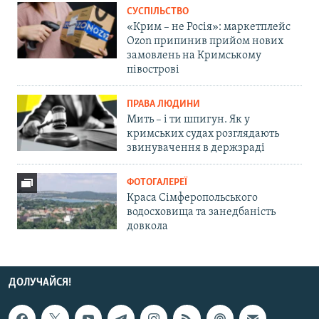
СУСПІЛЬСТВО
«Крим – не Росія»: маркетплейс
Ozon припинив прийом нових
замовлень на Кримському
півострові
ПРАВА ЛЮДИНИ
Мить – і ти шпигун. Як у
кримських судах розглядають
звинувачення в держзраді
ФОТОГАЛЕРЕЇ
Краса Сімферопольського
водосховища та занедбаність
довкола
ДОЛУЧАЙСЯ!