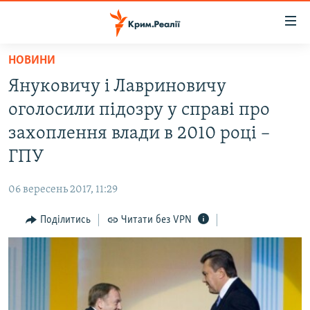
Доступність
посилання
Перейти
НОВИНИ
до
НОВИНИ
Януковичу і Лавриновичу
основного
ВОДА.КРИМ
матеріалу
оголосили підозру у справі про
ВІДЕО ТА ФОТО
Перейти
захоплення влади в 2010 році –
до
ПОЛІТИКА
ГПУ
основної
БЛОГИ
навігації
06 вересень 2017, 11:29
Перейти
ПОГЛЯД
до
Поділитись
Читати без VPN
ІНТЕРВ'Ю
пошуку
ВСЕ ЗА ДЕНЬ
СПЕЦПРОЕКТИ
ЯК ОБІЙТИ БЛОКУВАННЯ
ДЕПОРТАЦІЯ