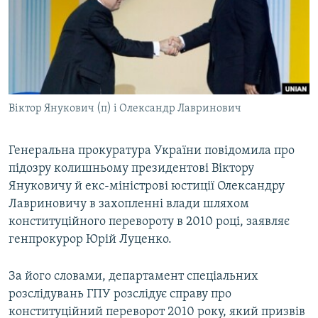
ВІДЕОУРОКИ «ELIFBE»
Русский
СВІДЧЕННЯ ОКУПАЦІЇ
Qırımtatar
УКРАЇНСЬКА ПРОБЛЕМА КРИМУ
ДОЛУЧАЙСЯ!
ІНФОГРАФІКА
Віктор Янукович (п) і Олександр Лавринович
Генеральна прокуратура України повідомила про
Усі сайти RFE/RL
підозру колишньому президентові Віктору
Януковичу й екс-міністрові юстиції Олександру
Лавриновичу в захопленні влади шляхом
конституційного перевороту в 2010 році, заявляє
генпрокурор Юрій Луценко.
За його словами, департамент спеціальних
розслідувань ГПУ розслідує справу про
конституційний переворот 2010 року, який призвів