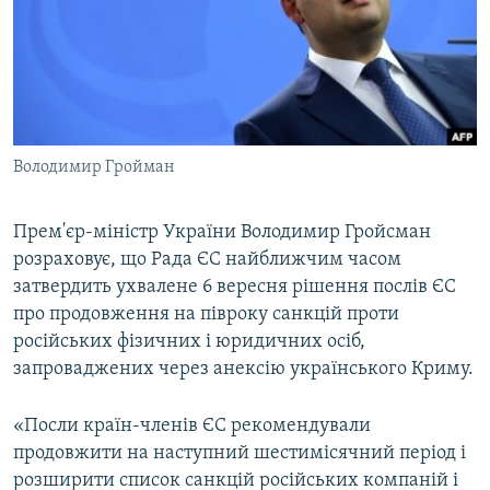
ВІДЕОУРОКИ «ELIFBE»
Русский
СВІДЧЕННЯ ОКУПАЦІЇ
Qırımtatar
УКРАЇНСЬКА ПРОБЛЕМА КРИМУ
ДОЛУЧАЙСЯ!
ІНФОГРАФІКА
Володимир Гройман
Прем'єр-міністр України Володимир Гройсман
Усі сайти RFE/RL
розраховує, що Рада ЄС найближчим часом
затвердить ухвалене 6 вересня рішення послів ЄС
про продовження на півроку санкцій проти
російських фізичних і юридичних осіб,
запроваджених через анексію українського Криму.
«Посли країн-членів ЄС рекомендували
продовжити на наступний шестимісячний період і
розширити список санкцій російських компаній і