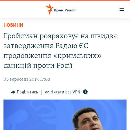
Доступність
посилання
Перейти
НОВИНИ
до
НОВИНИ
Гройсман розраховує на швидке
основного
ВОДА.КРИМ
матеріалу
затвердження Радою ЄС
ВІДЕО ТА ФОТО
Перейти
продовження «кримських»
до
ПОЛІТИКА
санкцій проти Росії
основної
БЛОГИ
навігації
06 вересень 2017, 17:03
Перейти
ПОГЛЯД
до
Поділитись
Читати без VPN
ІНТЕРВ'Ю
пошуку
ВСЕ ЗА ДЕНЬ
СПЕЦПРОЕКТИ
ЯК ОБІЙТИ БЛОКУВАННЯ
ДЕПОРТАЦІЯ