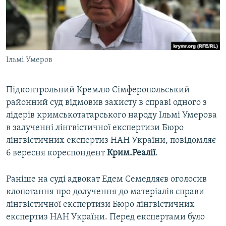
ВІДЕОУРОКИ «ELIFBE»
Русский
СВІДЧЕННЯ ОКУПАЦІЇ
Qırımtatar
УКРАЇНСЬКА ПРОБЛЕМА КРИМУ
Ільмі Умеров
ДОЛУЧАЙСЯ!
ІНФОГРАФІКА
Підконтрольний Кремлю Сімферопольський
районний суд відмовив захисту в справі одного з
Усі сайти RFE/RL
лідерів кримськотатарського народу Ільмі Умерова
в залученні лінгвістичної експертизи Бюро
лінгвістичних експертиз НАН України, повідомляє
6 вересня кореспондент
Крим.Реалії
.
Раніше на суді адвокат Едем Семедляєв оголосив
клопотання про долучення до матеріалів справи
лінгвістичної експертизи Бюро лінгвістичних
експертиз НАН України. Перед експертами було