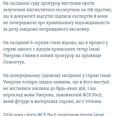
На засіданні суду прокурор виступив проти
залучення лінгвістичної експертизи на тій підставі,
що в документі відсутні підписи експертів й вони
не попереджені про кримінальну відповідальність
за дачу завідомо неправдивого висновку.
На засіданні 6 серпня стало відомо, що в процесі у
справі одного з лідерів кримських татар Ільмі
Умерова з'явився новий прокурор на прізвище
Семенчук.
На попередньому судовому засіданні у справі Ільмі
Умерова чотири свідки заявили, що в його виступі
не містилися заклики до будь-яких дій, і що
переклад мови Умерова, замовлений ФСБ Росії,
який фігурує в матеріалах справи, не є точним.
2016 року слідчі ФСБ Росії порушили проти Ільмі