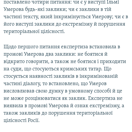
поставлено чотири питання: чи є у виступі Ільмі
Умерова будь-які заклики; чи є заклики в тій
частині тексту, який інкримінується Умерову; чи є в
його виступі заклики до екстремізму й порушення
територіальної цілісності.
Щодо першого питання експертиза встановила в
промові Умерова два заклики: не боятися й
відкрито говорити, а також не боятися і приходити
на суди, що стосуються кримських татар. Що
стосується наявності закликів в інкримінованій
частині діалогу, то встановлено, що Умеров
висловлював свою думку в умовному способі й це
не може розцінюватися як заклик. Експертиза не
виявила в промові Умерова й ознак екстремізму, а
також закликів до порушення територіальної
цілісності Росії.