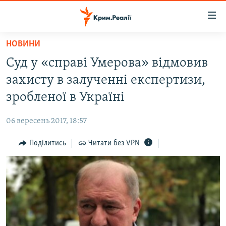
Доступність
посилання
Перейти
НОВИНИ
до
НОВИНИ
Суд у «справі Умерова» відмовив
основного
ВОДА.КРИМ
матеріалу
захисту в залученні експертизи,
ВІДЕО ТА ФОТО
Перейти
зробленої в Україні
до
ПОЛІТИКА
основної
06 вересень 2017, 18:57
БЛОГИ
навігації
Перейти
Поділитись
Читати без VPN
ПОГЛЯД
до
ІНТЕРВ'Ю
пошуку
ВСЕ ЗА ДЕНЬ
СПЕЦПРОЕКТИ
ЯК ОБІЙТИ БЛОКУВАННЯ
ДЕПОРТАЦІЯ