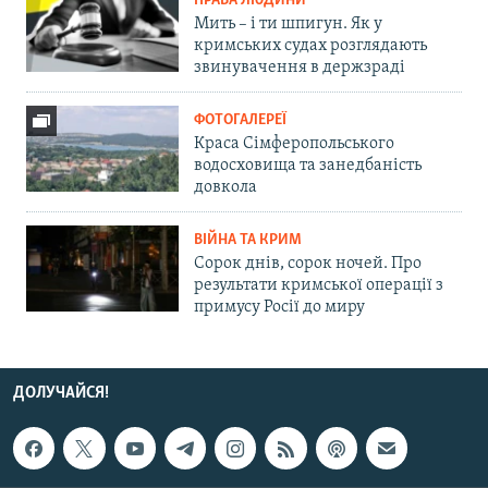
ПРАВА ЛЮДИНИ
Мить – і ти шпигун. Як у
кримських судах розглядають
звинувачення в держзраді
ФОТОГАЛЕРЕЇ
Краса Сімферопольського
водосховища та занедбаність
довкола
ВІЙНА ТА КРИМ
Сорок днів, сорок ночей. Про
результати кримської операції з
примусу Росії до миру
ДОЛУЧАЙСЯ!