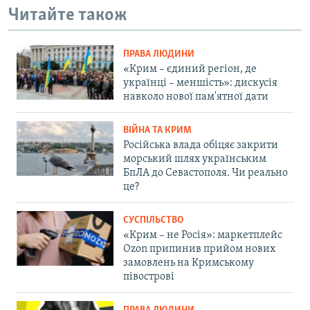
Читайте також
ПРАВА ЛЮДИНИ
«Крим – єдиний регіон, де
українці – меншість»: дискусія
навколо нової пам'ятної дати
ВІЙНА ТА КРИМ
Російська влада обіцяє закрити
морський шлях українським
БпЛА до Севастополя. Чи реально
це?
СУСПІЛЬСТВО
«Крим – не Росія»: маркетплейс
Ozon припинив прийом нових
замовлень на Кримському
півострові